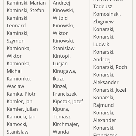
Kaminski, Marian
Andrzej
Tadeusz
Kaminski, Stefan
Kinowski,
Komosinski,
Kaminski,
Witold
Zbigniew
Leonard
Kinowski,
Konarski,
Kaminski,
Wiktor
Konarski,
Szymon
Kinowski,
Ludwik
Kamionka,
Stanislaw
Konarski,
Wiktor
Kintopf,
Andrzej
Kamionka,
Lucjan
Konarski, Roch
Michal
Kinugawa,
Konarski,
Kamionko,
Ikuzo
Aleksander
Waclaw
Kinzel,
Konarski, Jozef
Kamka, Piotr
Franciszek
Konarski,
Kamler, Jan
Kipczak, Jozef
Rajmund
Kamler, Julian
Kipura,
Konarski,
Kamocki, Jan
Tomasz
Alexander
Kamocki,
Kirchmajer,
Konarski,
Stanislaw
Wanda
Franciszek