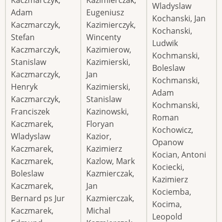
Kaczmarczyk,
Kazimierczak,
Wladyslaw
Adam
Eugeniusz
Kochanski, Jan
Kaczmarczyk,
Kazimierczyk,
Kochanski,
Stefan
Wincenty
Ludwik
Kaczmarczyk,
Kazimierow,
Kochmanski,
Stanislaw
Kazimierski,
Boleslaw
Kaczmarczyk,
Jan
Kochmanski,
Henryk
Kazimierski,
Adam
Kaczmarczyk,
Stanislaw
Kochmanski,
Franciszek
Kazinowski,
Roman
Kaczmarek,
Floryan
Kochowicz,
Wladyslaw
Kazior,
Opanow
Kaczmarek,
Kazimierz
Kocian, Antoni
Kaczmarek,
Kazlow, Mark
Kociecki,
Boleslaw
Kazmierczak,
Kazimierz
Kaczmarek,
Jan
Kociemba,
Bernard ps Jur
Kazmierczak,
Kocima,
Kaczmarek,
Michal
Leopold