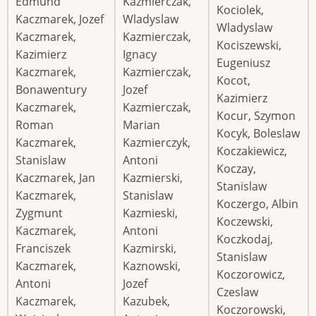
Edmund
Kazmierczak,
Kociolek,
Kaczmarek, Jozef
Wladyslaw
Wladyslaw
Kaczmarek,
Kazmierczak,
Kociszewski,
Kazimierz
Ignacy
Eugeniusz
Kaczmarek,
Kazmierczak,
Kocot,
Bonawentury
Jozef
Kazimierz
Kaczmarek,
Kazmierczak,
Kocur, Szymon
Roman
Marian
Kocyk, Boleslaw
Kaczmarek,
Kazmierczyk,
Koczakiewicz,
Stanislaw
Antoni
Koczay,
Kaczmarek, Jan
Kazmierski,
Stanislaw
Kaczmarek,
Stanislaw
Koczergo, Albin
Zygmunt
Kazmieski,
Koczewski,
Kaczmarek,
Antoni
Koczkodaj,
Franciszek
Kazmirski,
Stanislaw
Kaczmarek,
Kaznowski,
Koczorowicz,
Antoni
Jozef
Czeslaw
Kaczmarek,
Kazubek,
Koczorowski,