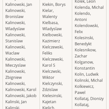
Kolek, Leon
Kalinowski, Jan
Kiekin, Borys
Kolenda, Michal
Kalinowski,
Kielar,
Kolendo,
Bronislaw
Walenty
Antoni
Kalinowski,
Kielbasa,
Kolendowski,
Wladyslaw
Wladyslaw
Felix
Kalinowski,
Kielbowski,
Kolesinski,
Stanislaw
Kazimierz
Benedykt
Kalinowski,
Kielczewski,
Kolesnikow,
Waclaw
Feliks
Zachar
Kalinowski,
Kielczewski,
Kolganow,
Mieczyslaw
Karol S
Konstantin
Kalinowski,
Kielczwski,
Kolin, Ludwik
Zbigniew
Wiktor
Kolinski, Michal
Kalinowski,
Kielczynski,
Kolkiewicz,
Kalinowski, Karol
Zdzislaw
Pawel
Kalinowski, Jakob
Kielesinski,
Kollataj, Dionizy
Kalinski, Jan
Kajetan
Kollataj,
Kalinski,
Kielich,