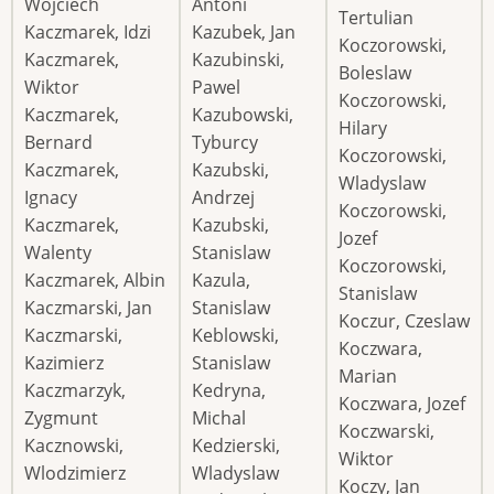
Wojciech
Antoni
Tertulian
Kaczmarek, Idzi
Kazubek, Jan
Koczorowski,
Kaczmarek,
Kazubinski,
Boleslaw
Wiktor
Pawel
Koczorowski,
Kaczmarek,
Kazubowski,
Hilary
Bernard
Tyburcy
Koczorowski,
Kaczmarek,
Kazubski,
Wladyslaw
Ignacy
Andrzej
Koczorowski,
Kaczmarek,
Kazubski,
Jozef
Walenty
Stanislaw
Koczorowski,
Kaczmarek, Albin
Kazula,
Stanislaw
Kaczmarski, Jan
Stanislaw
Koczur, Czeslaw
Kaczmarski,
Keblowski,
Koczwara,
Kazimierz
Stanislaw
Marian
Kaczmarzyk,
Kedryna,
Koczwara, Jozef
Zygmunt
Michal
Koczwarski,
Kacznowski,
Kedzierski,
Wiktor
Wlodzimierz
Wladyslaw
Koczy, Jan