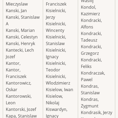
Wasilij
Mieczyslaw
Franciszek
Kondol,
Kanski, Jan
Kisielnicki,
Kazimierz
Kanski, Stanislaw
Jerzy
Kondracki,
A
Kisielnicki,
Alfons
Kanski, Marian
Wincenty
Kondracki,
Kanski, Celestyn
Kisielnicki,
Tadeusz
Kanski, Henryk
Stanislaw
Kondracki,
Kantecki, Lech
Kisielnicki,
Grzegorz
Jozef
Ignacy
Kondracki,
Kantor,
Kisielnicki,
Feliks
Kantor,
Teodor
Kondraczak,
Franciszek
Kisielnicki,
Pawel
Kantorowicz,
Wlodzimierz
Kondras,
Oskar
Kisielow, Iwan
Stanislaw
Kantorowski,
Kisielow,
Kondras,
Leon
Nikolaj
Zygmunt
Kantorski, Jozef
Kiswardyn,
Kondrasik, Jerzy
Kapa, Stanislaw
Ignacy