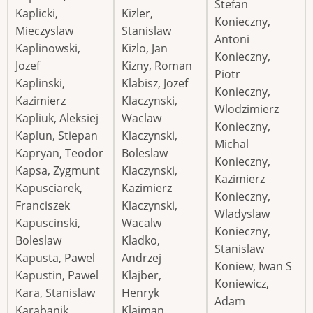
Stefan
Kaplicki,
Kizler,
Konieczny,
Mieczyslaw
Stanislaw
Antoni
Kaplinowski,
Kizlo, Jan
Konieczny,
Jozef
Kizny, Roman
Piotr
Kaplinski,
Klabisz, Jozef
Konieczny,
Kazimierz
Klaczynski,
Wlodzimierz
Kapliuk, Aleksiej
Waclaw
Konieczny,
Kaplun, Stiepan
Klaczynski,
Michal
Kapryan, Teodor
Boleslaw
Konieczny,
Kapsa, Zygmunt
Klaczynski,
Kazimierz
Kapusciarek,
Kazimierz
Konieczny,
Franciszek
Klaczynski,
Wladyslaw
Kapuscinski,
Wacalw
Konieczny,
Boleslaw
Kladko,
Stanislaw
Kapusta, Pawel
Andrzej
Koniew, Iwan S
Kapustin, Pawel
Klajber,
Koniewicz,
Kara, Stanislaw
Henryk
Adam
Karabanik,
Klajman,