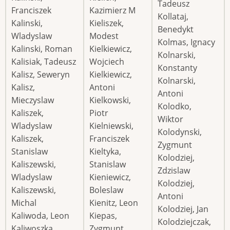
Tadeusz
Franciszek
Kazimierz M
Kollataj,
Kalinski,
Kieliszek,
Benedykt
Wladyslaw
Modest
Kolmas, Ignacy
Kalinski, Roman
Kielkiewicz,
Kolnarski,
Kalisiak, Tadeusz
Wojciech
Konstanty
Kalisz, Seweryn
Kielkiewicz,
Kolnarski,
Kalisz,
Antoni
Antoni
Mieczyslaw
Kielkowski,
Kolodko,
Kaliszek,
Piotr
Wiktor
Wladyslaw
Kielniewski,
Kolodynski,
Kaliszek,
Franciszek
Zygmunt
Stanislaw
Kieltyka,
Kolodziej,
Kaliszewski,
Stanislaw
Zdzislaw
Wladyslaw
Kieniewicz,
Kolodziej,
Kaliszewski,
Boleslaw
Antoni
Michal
Kienitz, Leon
Kolodziej, Jan
Kaliwoda, Leon
Kiepas,
Kolodziejczak,
Kaliwoszka,
Zygmunt