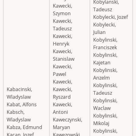
Kobylanski,
Kawecki,
Tadeusz
Szymon
Kobylecki, Jozef
Kawecki,
Kobylecki,
Tadeusz
Julian
Kawecki,
Kobylinski,
Henryk
Franciszek
Kawecki,
Kobylinski,
Stanislaw
Kajetan
Kawecki,
Kobylinski,
Pawel
Anzelm
Kawecki,
Kobylinski,
Kabacinski,
Kawecki,
Tadeusz
Wladyslaw
Ryszard
Kobylinski,
Kabat, Alfons
Kawecki,
Waclaw
Kabsch,
Antoni
Kobylinski,
Wladyslaw
Kaweczynski,
Mikolaj
Kabza, Edmund
Maryan
Kobylinski,
Kacan, Jozef
Kawezowski,