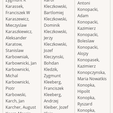
Zygmunt K
Karol
Antoni
Karassek,
Kleczkowski,
Konopacki,
Franciszek W
Bartlomiej
Adam
Karaszewicz,
Kleczkowski,
Konopacki,
Mieczyslaw
Dominik
Kazimierz
Karaszkiewicz,
Kleczkowski,
Konopacki,
Aleksander
Jerzy
Boleslaw
Karatow,
Kleczkowski,
Konopacki,
Stanislaw
Jozef
Alojzy
Karbowniak,
Kleczynski,
Konopasek,
Karbownicki, Jan
Bohdan
Kazimierz
Karbownicki,
Kledzik,
Konopczynska,
Michal
Zygmunt
Maria Nowatkis
Karbownicki,
Kleeberg,
Konopka,
Piotr
Franciszek
Hipolit
Karbowski,
Kleeberg,
Konopka,
Karch, Jan
Andrzej
Ryszard
Karcher, August
Kleiber, Jozef
Konopka,