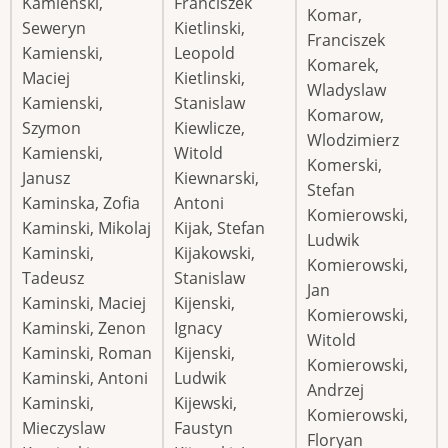
Kamienski,
Franciszek
Komar,
Seweryn
Kietlinski,
Franciszek
Kamienski,
Leopold
Komarek,
Maciej
Kietlinski,
Wladyslaw
Kamienski,
Stanislaw
Komarow,
Szymon
Kiewlicze,
Wlodzimierz
Kamienski,
Witold
Komerski,
Janusz
Kiewnarski,
Stefan
Kaminska, Zofia
Antoni
Komierowski,
Kaminski, Mikolaj
Kijak, Stefan
Ludwik
Kaminski,
Kijakowski,
Komierowski,
Tadeusz
Stanislaw
Jan
Kaminski, Maciej
Kijenski,
Komierowski,
Kaminski, Zenon
Ignacy
Witold
Kaminski, Roman
Kijenski,
Komierowski,
Kaminski, Antoni
Ludwik
Andrzej
Kaminski,
Kijewski,
Komierowski,
Mieczyslaw
Faustyn
Floryan