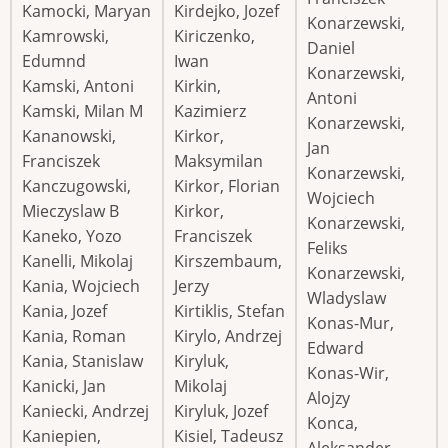
Kamocki, Maryan
Kirdejko, Jozef
Konarzewski,
Kamrowski,
Kiriczenko,
Daniel
Edumnd
Iwan
Konarzewski,
Kamski, Antoni
Kirkin,
Antoni
Kamski, Milan M
Kazimierz
Konarzewski,
Kananowski,
Kirkor,
Jan
Franciszek
Maksymilan
Konarzewski,
Kanczugowski,
Kirkor, Florian
Wojciech
Mieczyslaw B
Kirkor,
Konarzewski,
Kaneko, Yozo
Franciszek
Feliks
Kanelli, Mikolaj
Kirszembaum,
Konarzewski,
Kania, Wojciech
Jerzy
Wladyslaw
Kania, Jozef
Kirtiklis, Stefan
Konas-Mur,
Kania, Roman
Kirylo, Andrzej
Edward
Kania, Stanislaw
Kiryluk,
Konas-Wir,
Kanicki, Jan
Mikolaj
Alojzy
Kaniecki, Andrzej
Kiryluk, Jozef
Konca,
Kaniepien,
Kisiel, Tadeusz