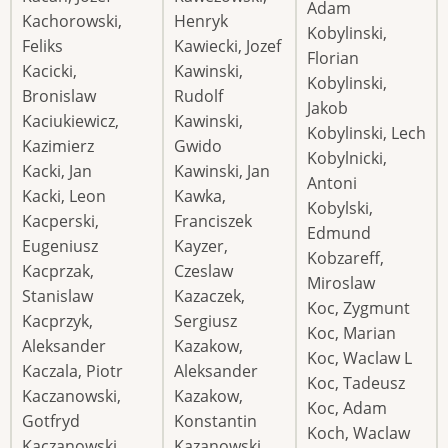
Adam
Kachorowski,
Henryk
Kobylinski,
Feliks
Kawiecki, Jozef
Florian
Kacicki,
Kawinski,
Kobylinski,
Bronislaw
Rudolf
Jakob
Kaciukiewicz,
Kawinski,
Kobylinski, Lech
Kazimierz
Gwido
Kobylnicki,
Kacki, Jan
Kawinski, Jan
Antoni
Kacki, Leon
Kawka,
Kobylski,
Kacperski,
Franciszek
Edmund
Eugeniusz
Kayzer,
Kobzareff,
Kacprzak,
Czeslaw
Miroslaw
Stanislaw
Kazaczek,
Koc, Zygmunt
Kacprzyk,
Sergiusz
Koc, Marian
Aleksander
Kazakow,
Koc, Waclaw L
Kaczala, Piotr
Aleksander
Koc, Tadeusz
Kaczanowski,
Kazakow,
Koc, Adam
Gotfryd
Konstantin
Koch, Waclaw
Kaczanowski,
Kazanowski,