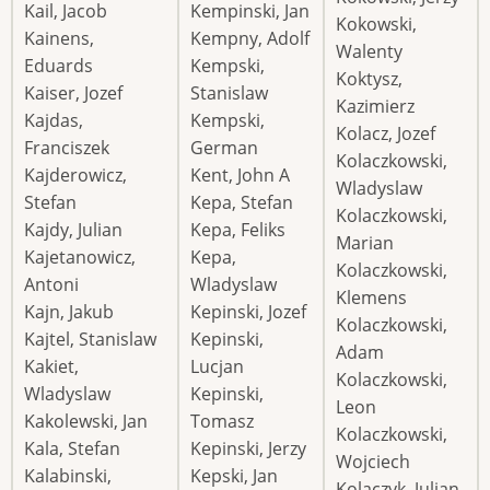
Kail, Jacob
Kempinski, Jan
Kokowski,
Kainens,
Kempny, Adolf
Walenty
Eduards
Kempski,
Koktysz,
Kaiser, Jozef
Stanislaw
Kazimierz
Kajdas,
Kempski,
Kolacz, Jozef
Franciszek
German
Kolaczkowski,
Kajderowicz,
Kent, John A
Wladyslaw
Stefan
Kepa, Stefan
Kolaczkowski,
Kajdy, Julian
Kepa, Feliks
Marian
Kajetanowicz,
Kepa,
Kolaczkowski,
Antoni
Wladyslaw
Klemens
Kajn, Jakub
Kepinski, Jozef
Kolaczkowski,
Kajtel, Stanislaw
Kepinski,
Adam
Kakiet,
Lucjan
Kolaczkowski,
Wladyslaw
Kepinski,
Leon
Kakolewski, Jan
Tomasz
Kolaczkowski,
Kala, Stefan
Kepinski, Jerzy
Wojciech
Kalabinski,
Kepski, Jan
Kolaczyk, Julian