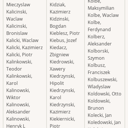
Kolbe,
Mieczyslaw
Kidziak,
Maksymilian
Kalicinski,
Kazimierz
Kolbe, Waclaw
Waclaw
Kidzinski,
Kolbe,
Kalicinski,
Bogdan
Ferdynand
Bronislaw
Kieblesz, Piotr
Kolberz,
Kalicki, Waclaw
Kiebus, Jozef
Aleksander
Kalicki, Kazimierz
Kiedacz,
Kolborski,
Kalicki, Piotr
Zbigniew
Szymon
Kalinkowski,
Kiedrowski,
Kolbusz,
Teodor
Xawery
Franciszek
Kalinkowski,
Kiedrzynski,
Kolbuszewski,
Karol
Hipolit
Wladyslaw
Kalinowski,
Kiedrzynski,
Koldowski, Otto
Wiktor
Karol
Koldowski,
Kalinowski,
Kiedrzynski,
Brunon
Aleksander
Kazimierz
Kolecki, Jan
Kalinowski,
Kiekiernicki,
Koledowski, Jan
Henryk L
Piotr