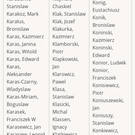
Konig,
Stanislaw
Chaskiel
Eustachiusz
Karakoz, Mark
Klak, Stanislaw
Konik,
Karalus,
Klak, Jozef
Bronislaw
Bronislaw
Klakurka,
Koninski,
Karas, Kazimierz
Kazimierz
Kazimierz
Karas, Janina
Klamborski,
Koninski,
Karas, Witold
Piotr
Edward
Karas, Edward
Klapkowski,
Konior, Ludwik
Karas,
Jan
Konior,
Aleksander
Klarowicz,
Franciszek
Karas-Czarny,
Pawel
Konisiewicz,
Wladyslaw
Klasa,
Piotr
Karas-Miriam,
Stanislaw
Koniuszewski,
Boguslaw
Klasicki,
Jan
Karasek,
Michal
Koniuszy,
Franciszek W
Klassen,
Stanislaw
Karasewicz, Jan
Ignacy
Konkiewicz,
Karasiew, Leonid
Klatkiewicz,