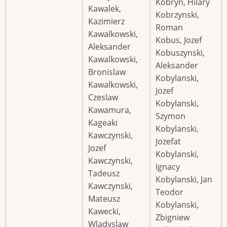
Kobryn, Hilary
Kawalek,
Kobrzynski,
Kazimierz
Roman
Kawalkowski,
Kobus, Jozef
Aleksander
Kobuszynski,
Kawalkowski,
Aleksander
Bronislaw
Kobylanski,
Kawalkowski,
Jozef
Czeslaw
Kobylanski,
Kawamura,
Szymon
Kageaki
Kobylanski,
Kawczynski,
Jozefat
Jozef
Kobylanski,
Kawczynski,
Ignacy
Tadeusz
Kobylanski, Jan
Kawczynski,
Teodor
Mateusz
Kobylanski,
Kawecki,
Zbigniew
Wladyslaw