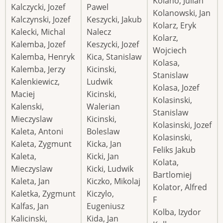
Kolano, Julian
Kalczycki, Jozef
Pawel
Kolanowski, Jan
Kalczynski, Jozef
Keszycki, Jakub
Kolarz, Eryk
Kalecki, Michal
Nalecz
Kolarz,
Kalemba, Jozef
Keszycki, Jozef
Wojciech
Kalemba, Henryk
Kica, Stanislaw
Kolasa,
Kalemba, Jerzy
Kicinski,
Stanislaw
Kalenkiewicz,
Ludwik
Kolasa, Jozef
Maciej
Kicinski,
Kolasinski,
Kalenski,
Walerian
Stanislaw
Mieczyslaw
Kicinski,
Kolasinski, Jozef
Kaleta, Antoni
Boleslaw
Kolasinski,
Kaleta, Zygmunt
Kicka, Jan
Feliks Jakub
Kaleta,
Kicki, Jan
Kolata,
Mieczyslaw
Kicki, Ludwik
Bartlomiej
Kaleta, Jan
Kiczko, Mikolaj
Kolator, Alfred
Kaletka, Zygmunt
Kiczylo,
F
Kalfas, Jan
Eugeniusz
Kolba, Izydor
Kalicinski,
Kida, Jan