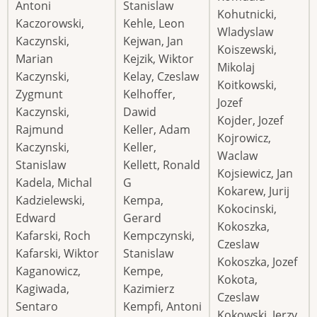
Antoni
Stanislaw
Kohutnicki,
Kaczorowski,
Kehle, Leon
Wladyslaw
Kaczynski,
Kejwan, Jan
Koiszewski,
Marian
Kejzik, Wiktor
Mikolaj
Kaczynski,
Kelay, Czeslaw
Koitkowski,
Zygmunt
Kelhoffer,
Jozef
Kaczynski,
Dawid
Kojder, Jozef
Rajmund
Keller, Adam
Kojrowicz,
Kaczynski,
Keller,
Waclaw
Stanislaw
Kellett, Ronald
Kojsiewicz, Jan
Kadela, Michal
G
Kokarew, Jurij
Kadzielewski,
Kempa,
Kokocinski,
Edward
Gerard
Kokoszka,
Kafarski, Roch
Kempczynski,
Czeslaw
Kafarski, Wiktor
Stanislaw
Kokoszka, Jozef
Kaganowicz,
Kempe,
Kokota,
Kagiwada,
Kazimierz
Czeslaw
Sentaro
Kempfi, Antoni
Kokowski, Jerzy