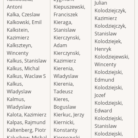
Julian
Antoni
Kiepuszewski,
Kolodziejczyk,
Kalka, Czeslaw
Franciszek
Kazimierz
Kalkowski, Emil
Kieraga,
Kolodziejczyk,
Kalkstein,
Stanislaw
Stanislaw
Kazimierz
Kierczynski,
Kolodziejek,
Kalkszteyn,
Adam
Henryk
Wincenty
Kierczynski,
Kolodziejewski,
Kalkus, Stanislaw
Kazimierz
Wincenty
Kalkus, Michal
Kierenia,
Kolodziejski,
Kalkus, Waclaw S
Wladyslaw
Edmund
Kalkus,
Kierenia,
Kolodziejski,
Wladyslaw
Tadeusz
Jozef
Kalmus,
Kieres,
Kolodziejski,
Wladyslaw
Boguslaw
Edward
Kalota, Kazimierz
Kierkuc, Jerzy
Kolodziejski,
Kalpas, Rajmund
Kiernicki,
Stanislaw
Kaltenberg, Piotr
Konstanty
Kolodziejski,
Kaluchow, Michal
Kiernozycki,