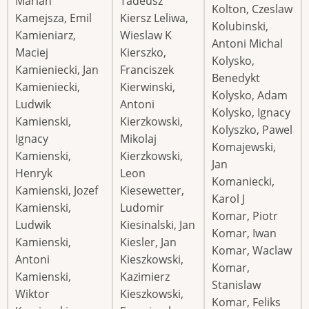
Marian
Tadeusz
Kolton, Czeslaw
Kamejsza, Emil
Kiersz Leliwa,
Kolubinski,
Kamieniarz,
Wieslaw K
Antoni Michal
Maciej
Kierszko,
Kolysko,
Kamieniecki, Jan
Franciszek
Benedykt
Kamieniecki,
Kierwinski,
Kolysko, Adam
Ludwik
Antoni
Kolysko, Ignacy
Kamienski,
Kierzkowski,
Kolyszko, Pawel
Ignacy
Mikolaj
Komajewski,
Kamienski,
Kierzkowski,
Jan
Henryk
Leon
Komaniecki,
Kamienski, Jozef
Kiesewetter,
Karol J
Kamienski,
Ludomir
Komar, Piotr
Ludwik
Kiesinalski, Jan
Komar, Iwan
Kamienski,
Kiesler, Jan
Komar, Waclaw
Antoni
Kieszkowski,
Komar,
Kamienski,
Kazimierz
Stanislaw
Wiktor
Kieszkowski,
Komar, Feliks