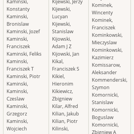
Kaminski,
Kijewski, Jerzy
Kominek,
Konstanty
Kijewski,
Wincenty
Kaminski,
Lucyan
Kominek,
Bronislaw
Kijewski,
Franciszek
Kaminski, Jozef
Stanislaw
Kominkowski,
Kaminski,
Kijowski,
Mieczyslaw
Franciszek
Adam J Z
Kominkowski,
Kaminski, Feliks
Kijowski, Jan
Kazimierz
Kaminski,
Kikal,
Komissarow,
Franciszek T
Franciszek S
Aleksander
Kaminski, Piotr
Kikiel,
Kommenderski,
Kaminski,
Hieronim
Szymon
Kaminski,
Kikiewicz,
Komornicki,
Czeslaw
Zbigniew
Stanislaw
Kaminski,
Kilar, Alfred
Komornicki,
Grzegorz
Kilian, Jakub
Boguslaw
Kaminski,
Kilian, Piotr
Komornicki,
Wojciech
Kilinski,
Zbigniew A