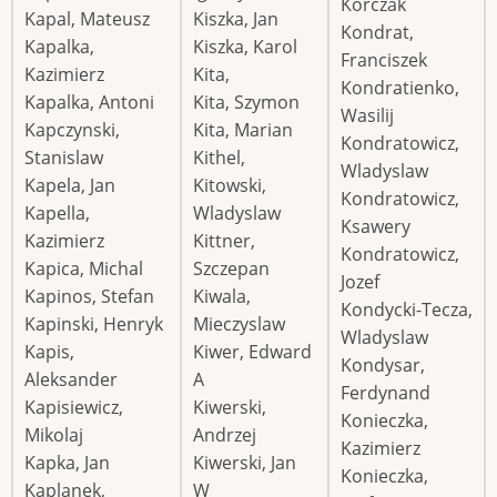
Korczak
Kapal, Mateusz
Kiszka, Jan
Kondrat,
Kapalka,
Kiszka, Karol
Franciszek
Kazimierz
Kita,
Kondratienko,
Kapalka, Antoni
Kita, Szymon
Wasilij
Kapczynski,
Kita, Marian
Kondratowicz,
Stanislaw
Kithel,
Wladyslaw
Kapela, Jan
Kitowski,
Kondratowicz,
Kapella,
Wladyslaw
Ksawery
Kazimierz
Kittner,
Kondratowicz,
Kapica, Michal
Szczepan
Jozef
Kapinos, Stefan
Kiwala,
Kondycki-Tecza,
Kapinski, Henryk
Mieczyslaw
Wladyslaw
Kapis,
Kiwer, Edward
Kondysar,
Aleksander
A
Ferdynand
Kapisiewicz,
Kiwerski,
Konieczka,
Mikolaj
Andrzej
Kazimierz
Kapka, Jan
Kiwerski, Jan
Konieczka,
Kaplanek,
W