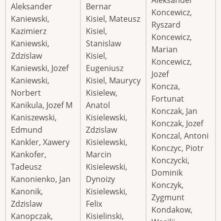
Aleksander
Aleksander
Bernar
Koncewicz,
Kaniewski,
Kisiel, Mateusz
Ryszard
Kazimierz
Kisiel,
Koncewicz,
Kaniewski,
Stanislaw
Marian
Zdzislaw
Kisiel,
Koncewicz,
Kaniewski, Jozef
Eugeniusz
Jozef
Kaniewski,
Kisiel, Maurycy
Koncza,
Norbert
Kisielew,
Fortunat
Kanikula, Jozef M
Anatol
Konczak, Jan
Kaniszewski,
Kisielewski,
Konczak, Jozef
Edmund
Zdzislaw
Konczal, Antoni
Kankler, Xawery
Kisielewski,
Konczyc, Piotr
Kankofer,
Marcin
Konczycki,
Tadeusz
Kisielewski,
Dominik
Kanonienko, Jan
Dynoizy
Konczyk,
Kanonik,
Kisielewski,
Zygmunt
Zdzislaw
Felix
Kondakow,
Kanopczak,
Kisielinski,