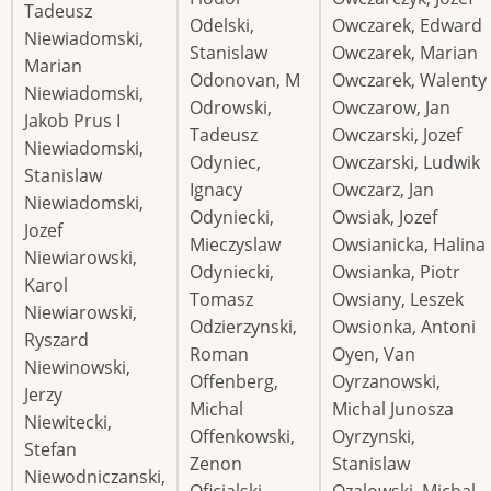
Tadeusz
Odelski,
Owczarek, Edward
Niewiadomski,
Stanislaw
Owczarek, Marian
Marian
Odonovan, M
Owczarek, Walenty
Niewiadomski,
Odrowski,
Owczarow, Jan
Jakob Prus I
Tadeusz
Owczarski, Jozef
Niewiadomski,
Odyniec,
Owczarski, Ludwik
Stanislaw
Ignacy
Owczarz, Jan
Niewiadomski,
Odyniecki,
Owsiak, Jozef
Jozef
Mieczyslaw
Owsianicka, Halina
Niewiarowski,
Odyniecki,
Owsianka, Piotr
Karol
Tomasz
Owsiany, Leszek
Niewiarowski,
Odzierzynski,
Owsionka, Antoni
Ryszard
Roman
Oyen, Van
Niewinowski,
Offenberg,
Oyrzanowski,
Jerzy
Michal
Michal Junosza
Niewitecki,
Offenkowski,
Oyrzynski,
Stefan
Zenon
Stanislaw
Niewodniczanski,