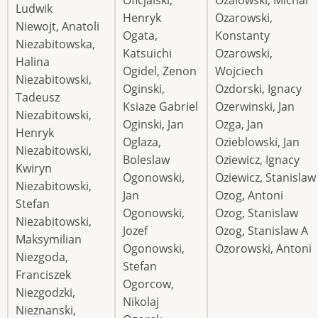
Oficjalski,
Ozalowski, Michal
Ludwik
Henryk
Ozarowski,
Niewojt, Anatoli
Ogata,
Konstanty
Niezabitowska,
Katsuichi
Ozarowski,
Halina
Ogidel, Zenon
Wojciech
Niezabitowski,
Oginski,
Ozdorski, Ignacy
Tadeusz
Ksiaze Gabriel
Ozerwinski, Jan
Niezabitowski,
Oginski, Jan
Ozga, Jan
Henryk
Oglaza,
Ozieblowski, Jan
Niezabitowski,
Boleslaw
Oziewicz, Ignacy
Kwiryn
Ogonowski,
Oziewicz, Stanislaw
Niezabitowski,
Jan
Ozog, Antoni
Stefan
Ogonowski,
Ozog, Stanislaw
Niezabitowski,
Jozef
Ozog, Stanislaw A
Maksymilian
Ogonowski,
Ozorowski, Antoni
Niezgoda,
Stefan
Franciszek
Ogorcow,
Niezgodzki,
Nikolaj
Nieznanski,