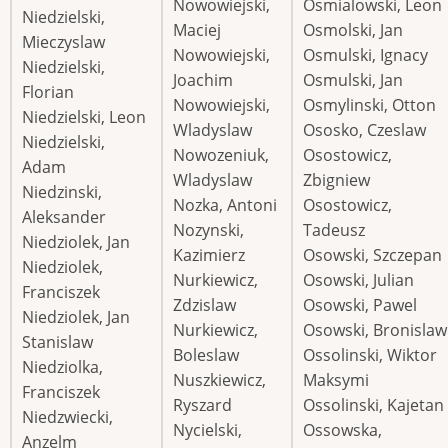
Nowowiejski,
Osmialowski, Leon
Niedzielski,
Maciej
Osmolski, Jan
Mieczyslaw
Nowowiejski,
Osmulski, Ignacy
Niedzielski,
Joachim
Osmulski, Jan
Florian
Nowowiejski,
Osmylinski, Otton
Niedzielski, Leon
Wladyslaw
Ososko, Czeslaw
Niedzielski,
Nowozeniuk,
Osostowicz,
Adam
Wladyslaw
Zbigniew
Niedzinski,
Nozka, Antoni
Osostowicz,
Aleksander
Nozynski,
Tadeusz
Niedziolek, Jan
Kazimierz
Osowski, Szczepan
Niedziolek,
Nurkiewicz,
Osowski, Julian
Franciszek
Zdzislaw
Osowski, Pawel
Niedziolek, Jan
Nurkiewicz,
Osowski, Bronislaw
Stanislaw
Boleslaw
Ossolinski, Wiktor
Niedziolka,
Nuszkiewicz,
Maksymi
Franciszek
Ryszard
Ossolinski, Kajetan
Niedzwiecki,
Nycielski,
Ossowska,
Anzelm