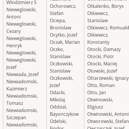
Wlodzimierz S
Ochorowicz,
Otkalenko, Borys
Nieweglowski,
Stefan
Otkiewicz,
Antoni
Ociepa,
Stanislaw
Nieweglowski,
Bronislaw
Otkiewicz, Romual
Cezary
Ocytko, Jozef
Otkiewicz,
Nieweglowski,
Oczak, Marian
Konstanty
Henryk
Oczko,
Otocki, Damazy
Nieweglowski,
Stanislaw
Otocki, Piotr
Nieweglowski,
Oczkowski,
Otocki, Maciej
Jozef
Stanislaw
Otowski, Jozef
Niewiada, Jozef
Oczkowski,
Ottarzewski, Ignacy
Niewiadomski,
Jozef
Otto, Roman
Kazimierz
Odacki,
Otto, Jan
Niewiadomski,
Mikolaj
Otwinowski,
Tomasz
Oddzial,
Eligiusz
Niewiadomski,
Bayonczykow
Otwinowski, Antoni
Szczepan
Odelski,
Otworowski, Stefan
Niewiadomski,
Fiodor
Owczarczyk, Jozef