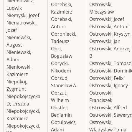
Niemsowicz,
Obrebski,
Ostrowski,
Ludwik
Kazimierz
Mieczyslaw
Niemyski, Jozef
Obrebski,
Ostrowski, Jozef
Nienatrowski,
Antoni
Ostrowski, Antoni
Jozef
Obroniecki,
Ostrowski, Krystyn
Nieniewski,
Tadeusz
Ostrowski, Jan
August
Obrt,
Ostrowski, Andrzej
Nieniewski,
Boguslaw
B
Adam
Obrycki,
Ostrowski, Tomasz
Nieniowski,
Nikodem
Ostrowski, Domini
Kazimierz
Obrzud,
Ostrowski, Felix
Niepokoj,
Stanislaw A
Ostrowski, Ignacy
Zygmunt
Obrzut,
Ostrowski,
Niepokojczycka
Wilhelm
Franciszek
D, Urszula
Obstler,
Ostrowski, Alfred
Niepokojczycki,
Beniamin
Ostrowski, Sewery
Kazimierz
Obtulowicz,
Ostrowski,
Niepokojczycki,
Adam
Wladyslaw Toma