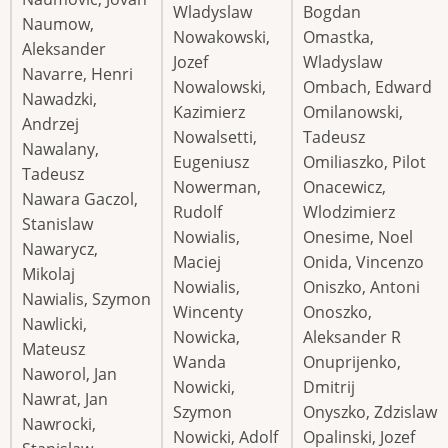
Wladyslaw
Bogdan
Naumow,
Nowakowski,
Omastka,
Aleksander
Jozef
Wladyslaw
Navarre, Henri
Nowalowski,
Ombach, Edward
Nawadzki,
Kazimierz
Omilanowski,
Andrzej
Nowalsetti,
Tadeusz
Nawalany,
Eugeniusz
Omiliaszko, Pilot
Tadeusz
Nowerman,
Onacewicz,
Nawara Gaczol,
Rudolf
Wlodzimierz
Stanislaw
Nowialis,
Onesime, Noel
Nawarycz,
Maciej
Onida, Vincenzo
Mikolaj
Nowialis,
Oniszko, Antoni
Nawialis, Szymon
Wincenty
Onoszko,
Nawlicki,
Nowicka,
Aleksander R
Mateusz
Wanda
Onuprijenko,
Naworol, Jan
Nowicki,
Dmitrij
Nawrat, Jan
Szymon
Onyszko, Zdzislaw
Nawrocki,
Nowicki, Adolf
Opalinski, Jozef