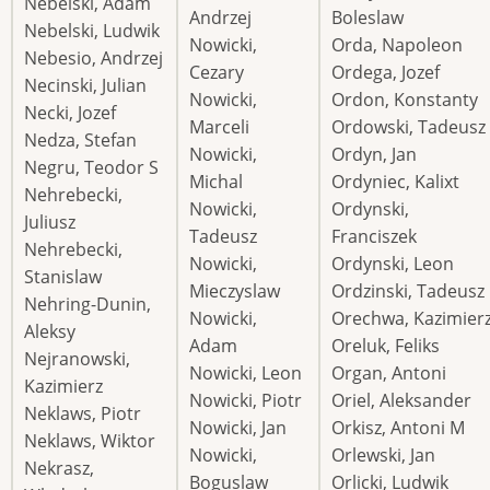
Nebelski, Adam
Andrzej
Boleslaw
Nebelski, Ludwik
Nowicki,
Orda, Napoleon
Nebesio, Andrzej
Cezary
Ordega, Jozef
Necinski, Julian
Nowicki,
Ordon, Konstanty
Necki, Jozef
Marceli
Ordowski, Tadeusz
Nedza, Stefan
Nowicki,
Ordyn, Jan
Negru, Teodor S
Michal
Ordyniec, Kalixt
Nehrebecki,
Nowicki,
Ordynski,
Juliusz
Tadeusz
Franciszek
Nehrebecki,
Nowicki,
Ordynski, Leon
Stanislaw
Mieczyslaw
Ordzinski, Tadeusz
Nehring-Dunin,
Nowicki,
Orechwa, Kazimier
Aleksy
Adam
Oreluk, Feliks
Nejranowski,
Nowicki, Leon
Organ, Antoni
Kazimierz
Nowicki, Piotr
Oriel, Aleksander
Neklaws, Piotr
Nowicki, Jan
Orkisz, Antoni M
Neklaws, Wiktor
Nowicki,
Orlewski, Jan
Nekrasz,
Boguslaw
Orlicki, Ludwik