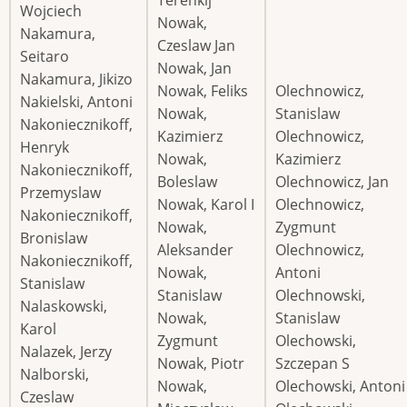
Terenkij
Wojciech
Nowak,
Nakamura,
Czeslaw Jan
Seitaro
Nowak, Jan
Nakamura, Jikizo
Nowak, Feliks
Olechnowicz,
Nakielski, Antoni
Nowak,
Stanislaw
Nakoniecznikoff,
Kazimierz
Olechnowicz,
Henryk
Nowak,
Kazimierz
Nakoniecznikoff,
Boleslaw
Olechnowicz, Jan
Przemyslaw
Nowak, Karol I
Olechnowicz,
Nakoniecznikoff,
Nowak,
Zygmunt
Bronislaw
Aleksander
Olechnowicz,
Nakoniecznikoff,
Nowak,
Antoni
Stanislaw
Stanislaw
Olechnowski,
Nalaskowski,
Nowak,
Stanislaw
Karol
Zygmunt
Olechowski,
Nalazek, Jerzy
Nowak, Piotr
Szczepan S
Nalborski,
Nowak,
Olechowski, Antoni
Czeslaw