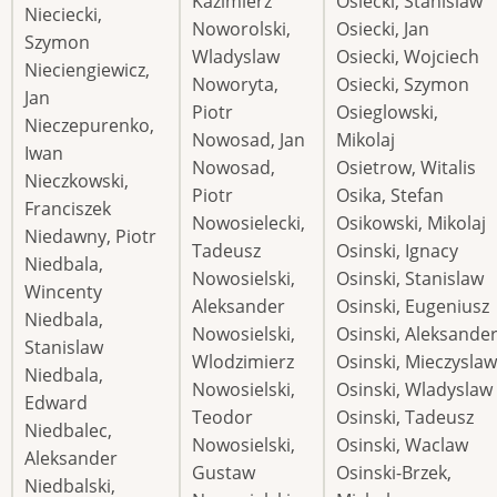
Kazimierz
Osiecki, Stanislaw
Nieciecki,
Noworolski,
Osiecki, Jan
Szymon
Wladyslaw
Osiecki, Wojciech
Nieciengiewicz,
Noworyta,
Osiecki, Szymon
Jan
Piotr
Osieglowski,
Nieczepurenko,
Nowosad, Jan
Mikolaj
Iwan
Nowosad,
Osietrow, Witalis
Nieczkowski,
Piotr
Osika, Stefan
Franciszek
Nowosielecki,
Osikowski, Mikolaj
Niedawny, Piotr
Tadeusz
Osinski, Ignacy
Niedbala,
Nowosielski,
Osinski, Stanislaw
Wincenty
Aleksander
Osinski, Eugeniusz
Niedbala,
Nowosielski,
Osinski, Aleksande
Stanislaw
Wlodzimierz
Osinski, Mieczyslaw
Niedbala,
Nowosielski,
Osinski, Wladyslaw
Edward
Teodor
Osinski, Tadeusz
Niedbalec,
Nowosielski,
Osinski, Waclaw
Aleksander
Gustaw
Osinski-Brzek,
Niedbalski,