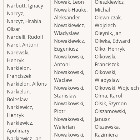
Nowak, Leon
Oleszkiewicz,
Narbutt, Ignacy
Nowak-Hauke,
Michal
Narcyz,
Aleksander
Olewniczak,
Narcyz, Hrabia
Nowakiewicz,
Wojciech
Olizar
Wladyslaw
Oleynik, Jan
Nardelli, Rudolf
Nowakiewicz,
Oliwka, Edward
Narel, Antoni
Eugeniusz
Olko, Henryk
Narewski,
Nowakowski,
Olkowski,
Henryk
Antoni
Franciszek
Narkielon,
Nowakowski,
Olkowski,
Franciszek
Waclaw
Wladyslaw
Narkielon, Alfons
Nowakowski,
Olkowski, Wojciech
Narkielun,
Stanislaw
Olma, Karol
Boleslaw
Nowakowski,
Olsik, Szymon
Narkiewicz,
Piotr
Olszamowski,
Henryk
Nowakowski,
Janusz
Narkiewicz,
Walerian
Olszewska,
Apolinary
Nowakowski,
Kazimiera
Narkiewicz, Jan