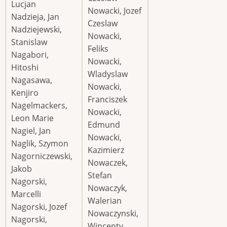
Lucjan
Nowacki, Jozef
Nadzieja, Jan
Czeslaw
Nadziejewski,
Nowacki,
Stanislaw
Feliks
Nagabori,
Nowacki,
Hitoshi
Wladyslaw
Nagasawa,
Nowacki,
Kenjiro
Franciszek
Nagelmackers,
Nowacki,
Leon Marie
Edmund
Nagiel, Jan
Nowacki,
Naglik, Szymon
Kazimierz
Nagorniczewski,
Nowaczek,
Jakob
Stefan
Nagorski,
Nowaczyk,
Marcelli
Walerian
Nagorski, Jozef
Nowaczynski,
Nagorski,
Wincenty