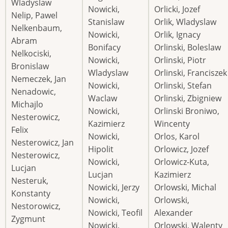
Wladyslaw
Nowicki,
Orlicki, Jozef
Nelip, Pawel
Stanislaw
Orlik, Wladyslaw
Nelkenbaum,
Nowicki,
Orlik, Ignacy
Abram
Bonifacy
Orlinski, Boleslaw
Nelkociski,
Nowicki,
Orlinski, Piotr
Bronislaw
Wladyslaw
Orlinski, Franciszek
Nemeczek, Jan
Nowicki,
Orlinski, Stefan
Nenadowic,
Waclaw
Orlinski, Zbigniew
Michajlo
Nowicki,
Orlinski Broniwo,
Nesterowicz,
Kazimierz
Wincenty
Felix
Nowicki,
Orlos, Karol
Nesterowicz, Jan
Hipolit
Orlowicz, Jozef
Nesterowicz,
Nowicki,
Orlowicz-Kuta,
Lucjan
Lucjan
Kazimierz
Nesteruk,
Nowicki, Jerzy
Orlowski, Michal
Konstanty
Nowicki,
Orlowski,
Nestorowicz,
Nowicki, Teofil
Alexander
Zygmunt
Nowicki,
Orlowski, Walenty