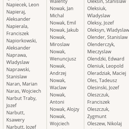
Walenty
Oleksin, Stanislaw
Napiecek, Leon
Nowak, Jan
Oleksiuk,
Napieraj,
Michal
Wladyslaw
Aleksander
Nowak, Emil
Oleksy, Jozef
Napierala,
Nowak, Jakub
Oleksyn, Wladysla
Franciszek
Nowak,
Olender, Stanislaw
Napiorkowski,
Miroslaw
Olenderczyk,
Aleksander
Nowak,
Mieczyslaw
Naprawa,
Wenuncjusz
Olendzki, Edward
Wladyslaw
Nowak,
Oleniuk, Leopold
Naprawski,
Andrzej
Oleradziak, Maciej
Stanislaw
Nowak,
Oles, Tadeusz
Naran, Marian
Waclaw
Olesinski, Jozef
Naras, Wojciech
Nowak,
Oleszczuk,
Narbut Traby,
Antoni
Franciszek
Jozef
Nowak, Alojzy
Oleszczuk,
Narbutt,
Nowak,
Zygmunt
Ksawery
Wojciech
Oleszew, Nikolaj
Narbutt, Jozef