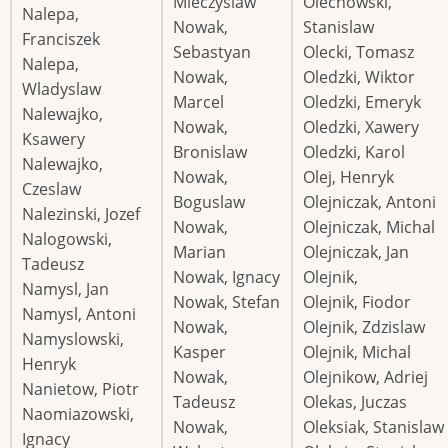
Mieczyslaw
Olechowski,
Nalepa,
Nowak,
Stanislaw
Franciszek
Sebastyan
Olecki, Tomasz
Nalepa,
Nowak,
Oledzki, Wiktor
Wladyslaw
Marcel
Oledzki, Emeryk
Nalewajko,
Nowak,
Oledzki, Xawery
Ksawery
Bronislaw
Oledzki, Karol
Nalewajko,
Nowak,
Olej, Henryk
Czeslaw
Boguslaw
Olejniczak, Antoni
Nalezinski, Jozef
Nowak,
Olejniczak, Michal
Nalogowski,
Marian
Olejniczak, Jan
Tadeusz
Nowak, Ignacy
Olejnik,
Namysl, Jan
Nowak, Stefan
Olejnik, Fiodor
Namysl, Antoni
Nowak,
Olejnik, Zdzislaw
Namyslowski,
Kasper
Olejnik, Michal
Henryk
Nowak,
Olejnikow, Adriej
Nanietow, Piotr
Tadeusz
Olekas, Juczas
Naomiazowski,
Nowak,
Oleksiak, Stanislaw
Ignacy