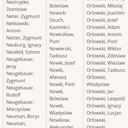
Nestrypke,
Boleslaw
Orlowski, Mikolaj
Stanislaw
Nowicki
Orlowski, Joachim
Neter, Zygmunt
Osuch,
Orlowski, Jozef
Netkowski,
Kazimierz
Orlowski, Adam
Antoni
Nowiczkow,
Orlowski, Antoni
Netzer, Zygmunt
Piotr
Orlowski, Piotr
Neuburg, Ignacy
Nowierski,
Orlowski, Wiktor
Neufeld, Szmon
Tadeusz
Orlowski, Zdzislaw
Neugebauer,
Nowik, Jozef
Orlowski, Wieslaw
Jerzy
Nowik,
Orlowski, Tadeusz
Neugebauer,
Afanasij
Orlowski,
Zygmunt
Nowik, Piotr
Wladyslaw
Neugebauer,
Nowik,
Orlowski, Jan
Rudolf
Boleslaw
Orlowski, Leopold
Neugebauer,
Nowik,
Orlowski, Ignacy
Mieczyslaw
Wladyslaw
Orlowski, Lucjan
Neuman, Borys
Nowikow,
Orlowski,
Neuman,
Aleksander
Orlowski,