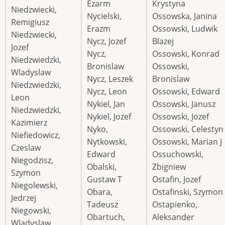
Ezarm
Krystyna
Niedzwiecki,
Nycielski,
Ossowska, Janina
Remigiusz
Erazm
Ossowski, Ludwik
Niedzwiecki,
Nycz, Jozef
Blazej
Jozef
Nycz,
Ossowski, Konrad
Niedzwiedzki,
Bronislaw
Ossowski,
Wladyslaw
Nycz, Leszek
Bronislaw
Niedzwiedzki,
Nycz, Leon
Ossowski, Edward
Leon
Nykiel, Jan
Ossowski, Janusz
Niedzwiedzki,
Nykiel, Jozef
Ossowski, Jozef
Kazimierz
Nyko,
Ossowski, Celestyn
Niefiedowicz,
Nytkowski,
Ossowski, Marian J
Czeslaw
Edward
Ossuchowski,
Niegodzisz,
Obalski,
Zbigniew
Szymon
Gustaw T
Ostafin, Jozef
Niegolewski,
Obara,
Ostafinski, Szymon
Jedrzej
Tadeusz
Ostapienko,
Niegowski,
Obartuch,
Aleksander
Wladyslaw