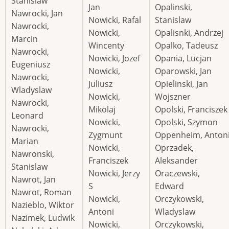
Stanislaw
Jan
Opalinski,
Nawrocki, Jan
Nowicki, Rafal
Stanislaw
Nawrocki,
Nowicki,
Opalisnki, Andrzej
Marcin
Wincenty
Opalko, Tadeusz
Nawrocki,
Nowicki, Jozef
Opania, Lucjan
Eugeniusz
Nowicki,
Oparowski, Jan
Nawrocki,
Juliusz
Opielinski, Jan
Wladyslaw
Nowicki,
Wojszner
Nawrocki,
Mikolaj
Opolski, Franciszek
Leonard
Nowicki,
Opolski, Szymon
Nawrocki,
Zygmunt
Oppenheim, Anton
Marian
Nowicki,
Oprzadek,
Nawronski,
Franciszek
Aleksander
Stanislaw
Nowicki, Jerzy
Oraczewski,
Nawrot, Jan
S
Edward
Nawrot, Roman
Nowicki,
Orczykowski,
Nazieblo, Wiktor
Antoni
Wladyslaw
Nazimek, Ludwik
Nowicki,
Orczykowski,