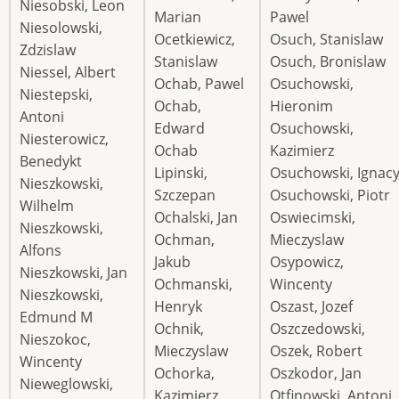
Niesobski, Leon
Marian
Pawel
Niesolowski,
Ocetkiewicz,
Osuch, Stanislaw
Zdzislaw
Stanislaw
Osuch, Bronislaw
Niessel, Albert
Ochab, Pawel
Osuchowski,
Niestepski,
Ochab,
Hieronim
Antoni
Edward
Osuchowski,
Niesterowicz,
Ochab
Kazimierz
Benedykt
Lipinski,
Osuchowski, Ignac
Nieszkowski,
Szczepan
Osuchowski, Piotr
Wilhelm
Ochalski, Jan
Oswiecimski,
Nieszkowski,
Ochman,
Mieczyslaw
Alfons
Jakub
Osypowicz,
Nieszkowski, Jan
Ochmanski,
Wincenty
Nieszkowski,
Henryk
Oszast, Jozef
Edmund M
Ochnik,
Oszczedowski,
Nieszokoc,
Mieczyslaw
Oszek, Robert
Wincenty
Ochorka,
Oszkodor, Jan
Nieweglowski,
Kazimierz
Otfinowski, Antoni