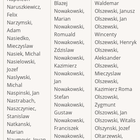
Blazej
Waldemar
Naruszkiewicz,
Nowakowski,
Olszewski, Janusz
Felix
Marian
Olszewski, Jan
Narzymski,
Nowakowski,
Olszewski,
Adam
Romuald
Wincenty
Nasiedko,
Nowakowski,
Olszewski, Henryk
Mieczyslaw
Zdzislaw
Olszewski,
Nasiek, Michal
Nowakowski,
Aleksander
Nasielowski,
Kazimierz
Olszewski,
Jozef
Nowakowski,
Mieczyslaw
Naslywski,
Jan
Olszewski,
Michal
Nowakowski,
Kazimierz Roma
Naspinski, Jan
Stefan
Olszowski,
Nastrabach,
Nowakowski,
Zygmunt
Naszczyniec,
Gustaw
Olszowski, Jan
Stanislaw
Nowakowski,
Olszowski, Witalis
Natkanski,
Franciszek
Olszynski, Jozef
Marian
Nowakowski,
Oltarzewski,
Naumovic, Jovan