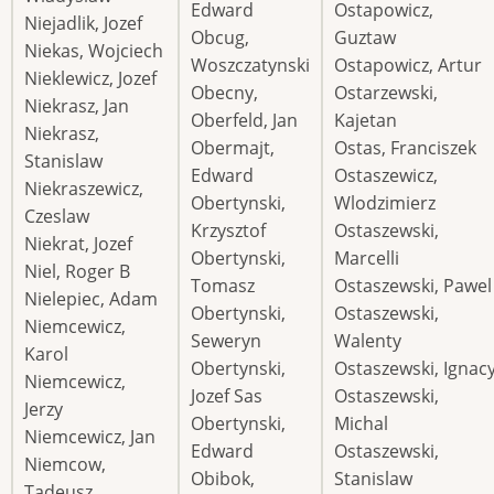
Edward
Ostapowicz,
Niejadlik, Jozef
Obcug,
Guztaw
Niekas, Wojciech
Woszczatynski
Ostapowicz, Artur
Nieklewicz, Jozef
Obecny,
Ostarzewski,
Niekrasz, Jan
Oberfeld, Jan
Kajetan
Niekrasz,
Obermajt,
Ostas, Franciszek
Stanislaw
Edward
Ostaszewicz,
Niekraszewicz,
Obertynski,
Wlodzimierz
Czeslaw
Krzysztof
Ostaszewski,
Niekrat, Jozef
Obertynski,
Marcelli
Niel, Roger B
Tomasz
Ostaszewski, Pawel
Nielepiec, Adam
Obertynski,
Ostaszewski,
Niemcewicz,
Seweryn
Walenty
Karol
Obertynski,
Ostaszewski, Ignac
Niemcewicz,
Jozef Sas
Ostaszewski,
Jerzy
Obertynski,
Michal
Niemcewicz, Jan
Edward
Ostaszewski,
Niemcow,
Obibok,
Stanislaw
Tadeusz