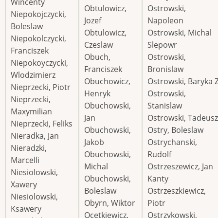
Wincenty
Obtulowicz,
Ostrowski,
Niepokojczycki,
Jozef
Napoleon
Boleslaw
Obtulowicz,
Ostrowski, Michal
Niepokolczycki,
Czeslaw
Slepowr
Franciszek
Obuch,
Ostrowski,
Niepokoyczycki,
Franciszek
Bronislaw
Wlodzimierz
Obuchowicz,
Ostrowski, Baryka 
Nieprzecki, Piotr
Henryk
Ostrowski,
Nieprzecki,
Obuchowski,
Stanislaw
Maxymilian
Jan
Ostrowski, Tadeusz
Nieprzecki, Feliks
Obuchowski,
Ostry, Boleslaw
Nieradka, Jan
Jakob
Ostrychanski,
Nieradzki,
Obuchowski,
Rudolf
Marcelli
Michal
Ostrzeszewicz, Jan
Niesiolowski,
Obuchowski,
Kanty
Xawery
Boleslaw
Ostrzeszkiewicz,
Niesiolowski,
Obyrn, Wiktor
Piotr
Ksawery
Ocetkiewicz,
Ostrzykowski,