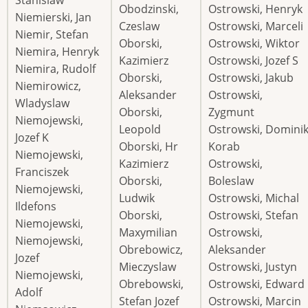
Stanislaw
Obodzinski,
Ostrowski, Henryk
Niemierski, Jan
Czeslaw
Ostrowski, Marceli
Niemir, Stefan
Oborski,
Ostrowski, Wiktor
Niemira, Henryk
Kazimierz
Ostrowski, Jozef S
Niemira, Rudolf
Oborski,
Ostrowski, Jakub
Niemirowicz,
Aleksander
Ostrowski,
Wladyslaw
Oborski,
Zygmunt
Niemojewski,
Leopold
Ostrowski, Domini
Jozef K
Oborski, Hr
Korab
Niemojewski,
Kazimierz
Ostrowski,
Franciszek
Oborski,
Boleslaw
Niemojewski,
Ludwik
Ostrowski, Michal
Ildefons
Oborski,
Ostrowski, Stefan
Niemojewski,
Maxymilian
Ostrowski,
Niemojewski,
Obrebowicz,
Aleksander
Jozef
Mieczyslaw
Ostrowski, Justyn
Niemojewski,
Obrebowski,
Ostrowski, Edward
Adolf
Stefan Jozef
Ostrowski, Marcin