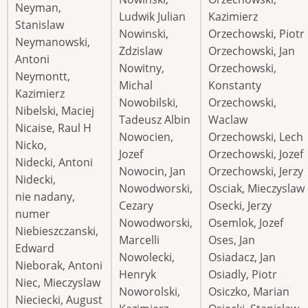
Neyman,
Ludwik Julian
Kazimierz
Stanislaw
Nowinski,
Orzechowski, Piotr
Neymanowski,
Zdzislaw
Orzechowski, Jan
Antoni
Nowitny,
Orzechowski,
Neymontt,
Michal
Konstanty
Kazimierz
Nowobilski,
Orzechowski,
Nibelski, Maciej
Tadeusz Albin
Waclaw
Nicaise, Raul H
Nowocien,
Orzechowski, Lech
Nicko,
Jozef
Orzechowski, Jozef
Nidecki, Antoni
Nowocin, Jan
Orzechowski, Jerzy
Nidecki,
Nowodworski,
Osciak, Mieczyslaw
nie nadany,
Cezary
Osecki, Jerzy
numer
Nowodworski,
Osemlok, Jozef
Niebieszczanski,
Marcelli
Oses, Jan
Edward
Nowolecki,
Osiadacz, Jan
Nieborak, Antoni
Henryk
Osiadly, Piotr
Niec, Mieczyslaw
Noworolski,
Osiczko, Marian
Nieciecki, August