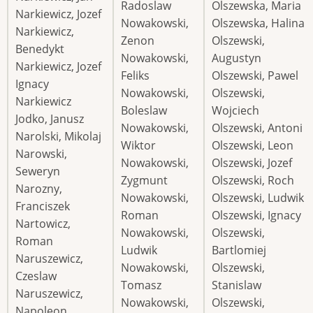
Radoslaw
Olszewska, Maria
Narkiewicz, Jozef
Nowakowski,
Olszewska, Halina
Narkiewicz,
Zenon
Olszewski,
Benedykt
Nowakowski,
Augustyn
Narkiewicz, Jozef
Feliks
Olszewski, Pawel
Ignacy
Nowakowski,
Olszewski,
Narkiewicz
Boleslaw
Wojciech
Jodko, Janusz
Nowakowski,
Olszewski, Antoni
Narolski, Mikolaj
Wiktor
Olszewski, Leon
Narowski,
Nowakowski,
Olszewski, Jozef
Seweryn
Zygmunt
Olszewski, Roch
Narozny,
Nowakowski,
Olszewski, Ludwik
Franciszek
Roman
Olszewski, Ignacy
Nartowicz,
Nowakowski,
Olszewski,
Roman
Ludwik
Bartlomiej
Naruszewicz,
Nowakowski,
Olszewski,
Czeslaw
Tomasz
Stanislaw
Naruszewicz,
Nowakowski,
Olszewski,
Napoleon