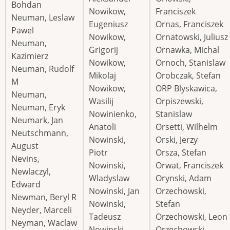
Bohdan
Nowikow,
Franciszek
Neuman, Leslaw
Eugeniusz
Ornas, Franciszek
Pawel
Nowikow,
Ornatowski, Juliusz
Neuman,
Grigorij
Ornawka, Michal
Kazimierz
Nowikow,
Ornoch, Stanislaw
Neuman, Rudolf
Mikolaj
Orobczak, Stefan
M
Nowikow,
ORP Blyskawica,
Neuman,
Wasilij
Orpiszewski,
Neuman, Eryk
Nowinienko,
Stanislaw
Neumark, Jan
Anatoli
Orsetti, Wilhelm
Neutschmann,
Nowinski,
Orski, Jerzy
August
Piotr
Orsza, Stefan
Nevins,
Nowinski,
Orwat, Franciszek
Newlaczyl,
Wladyslaw
Orynski, Adam
Edward
Nowinski, Jan
Orzechowski,
Newman, Beryl R
Nowinski,
Stefan
Neyder, Marceli
Tadeusz
Orzechowski, Leon
Neyman, Waclaw
Nowinski,
Orzechowski,