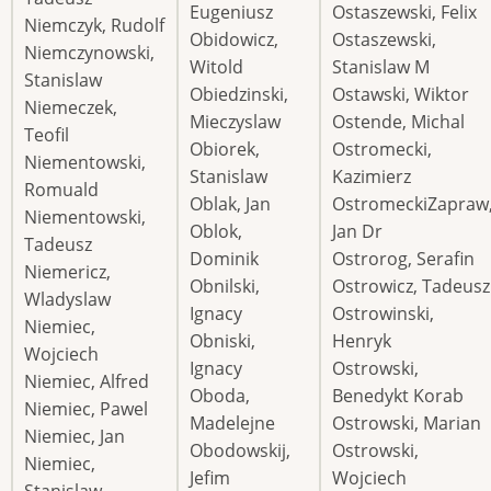
Eugeniusz
Ostaszewski, Felix
Niemczyk, Rudolf
Obidowicz,
Ostaszewski,
Niemczynowski,
Witold
Stanislaw M
Stanislaw
Obiedzinski,
Ostawski, Wiktor
Niemeczek,
Mieczyslaw
Ostende, Michal
Teofil
Obiorek,
Ostromecki,
Niementowski,
Stanislaw
Kazimierz
Romuald
Oblak, Jan
OstromeckiZapraw
Niementowski,
Oblok,
Jan Dr
Tadeusz
Dominik
Ostrorog, Serafin
Niemericz,
Obnilski,
Ostrowicz, Tadeusz
Wladyslaw
Ignacy
Ostrowinski,
Niemiec,
Obniski,
Henryk
Wojciech
Ignacy
Ostrowski,
Niemiec, Alfred
Oboda,
Benedykt Korab
Niemiec, Pawel
Madelejne
Ostrowski, Marian
Niemiec, Jan
Obodowskij,
Ostrowski,
Niemiec,
Jefim
Wojciech