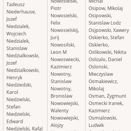
Nowosielski,
Michal
Tadeusz
Piotr
Osipow, Mikolaj
Niederhause,
Nowosielski,
Osipowski,
Jozef
Felix
Stanislaw Lodz
Niedzialek,
Nowosielskij,
Osjpowski, Xawery
Wojciech
Jurij
Oskierko, Stefan
Niedzialek,
Nowosilski,
Oskierko,
Stanislaw
Leon M
Oslikowski, Nikita
Niedzialkowski,
Nowoswiecki,
Oslizalo, Daniel
Jozef
Kazimierz
Oslonski,
Niedzialkowski,
Nowotny,
Mieczyslaw
Henryk
Stanislaw
Osmakiewicz,
Niedziedzki,
Nowotny,
Mikolaj
Karol
Bronislaw
Osman, Zygmunt
Niedzielski,
Nowowiejski,
Osmecki Iranek,
Stefan
Walenty
Kazimierz
Niedzielski,
Nowowiejski,
Osmialowski,
Edward
Alojzy
Ludwik
Niedzielski, Rafal