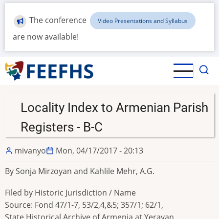
Skip
to
The conference
Video Presentations and Syllabus
main
are now available!
content
Locality Index to Armenian Parish
Registers - B-C
mivanyo
Mon, 04/17/2017 - 20:13
By Sonja Mirzoyan and Kahlile Mehr, A.G.
Filed by Historic Jurisdiction / Name
Source: Fond 47/1-7, 53/2,4,&5; 357/1; 62/1,
State Historical Archive of Armenia at Yeravan