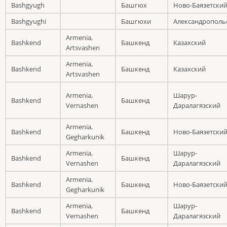
Bashgyugh
Башгюх
Ново-Баязетски
Bashgyughi
Башгюхи
Александрополь
Armenia,
Bashkend
Башкенд
Казахский
Artsvashen
Armenia,
Bashkend
Башкенд
Казахский
Artsvashen
Armenia,
Шарур-
Bashkend
Башкенд
Vernashen
Даралагязский
Armenia,
Bashkend
Башкенд
Ново-Баязетски
Gegharkunik
Armenia,
Шарур-
Bashkend
Башкенд
Vernashen
Даралагязский
Armenia,
Bashkend
Башкенд
Ново-Баязетски
Gegharkunik
Armenia,
Шарур-
Bashkend
Башкенд
Vernashen
Даралагязский