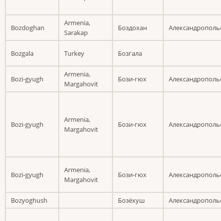
Armenia,
Bozdoghan
Боздохан
Александрополь
Sarakap
Bozgala
Turkey
Бозгала
Armenia,
Bozi-gyugh
Бози-гюх
Александрополь
Margahovit
Armenia,
Bozi-gyugh
Бози-гюх
Александрополь
Margahovit
Armenia,
Bozi-gyugh
Бози-гюх
Александрополь
Margahovit
Bozyoghush
Бозёхуш
Александрополь