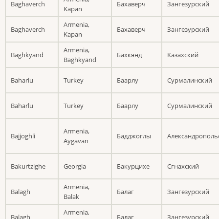
Baghaverch
Бахаверч
Зангезурский
Kapan
Armenia,
Baghaverch
Бахаверч
Зангезурский
Kapan
Armenia,
Baghkyand
Бахкянд
Казахский
Baghkyand
Baharlu
Turkey
Баарлу
Сурмалинский
Baharlu
Turkey
Баарлу
Сурмалинский
Armenia,
Bajjoghli
Бадджоглы
Александрополь
Aygavan
Bakurtzighe
Georgia
Бакурцихе
Сгнахский
Armenia,
Balagh
Балаг
Зангезурский
Balak
Armenia,
Balagh
Балаг
Зангезурский