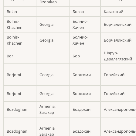
Dzorakap
Bolan
Болан
Казахский
Bolnis-
Болнис-
Georgia
Борчалинский
Khachen
Хачен
Bolnis-
Болнис-
Georgia
Борчалинский
Khachen
Хачен
Шарур-
Bor
Бор
Даралагязский
Borjomi
Georgia
Боржоми
Горийский
Borjomi
Georgia
Боржоми
Горийский
Armenia,
Bozdoghan
Боздохан
Александрополь
Sarakap
Armenia,
Bozdoghan
Боздохан
Александрополь
Sarakap