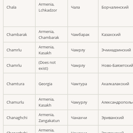
Armenia,
Chala
Чала
Борчалинский
Lchkadzor
Armenia,
Chambarak
Чамбарак
Казахский
Chambarak
Armenia,
Chamrlu
Чамрлу
Эчмиадзинский
Kasakh
(Does not
Chamrlu
Чамрлу
Ново-Баязетски
exist)
Chamtura
Georgia
Чамтура
Ахалкалакский
Armenia,
Chamurlu
Чамурлу
Александрополь
Кasakh
Armenia,
Chanaghchi
Чанахчи
Эриванский
Zangakatun
Armenia,
Chanaghchi
Чанахчи
Эриванский