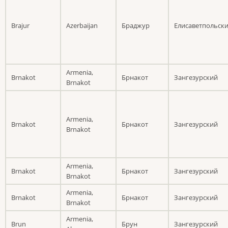
Brajur
Azerbaijan
Браджур
Елисаветпольск
Armenia,
Brnakot
Брнакот
Зангезурский
Brnakot
Armenia,
Brnakot
Брнакот
Зангезурский
Brnakot
Armenia,
Brnakot
Брнакот
Зангезурский
Brnakot
Armenia,
Brnakot
Брнакот
Зангезурский
Brnakot
Armenia,
Brun
Брун
Зангезурский