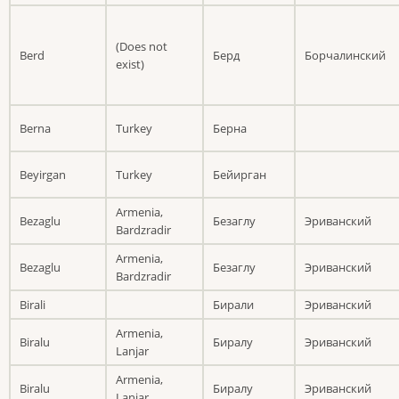
(Does not
Berd
Берд
Борчалинский
exist)
Berna
Turkey
Берна
Beyirgan
Turkey
Бейирган
Armenia,
Bezaglu
Безаглу
Эриванский
Bardzradir
Armenia,
Bezaglu
Безаглу
Эриванский
Bardzradir
Birali
Бирали
Эриванский
Armenia,
Biralu
Биралу
Эриванский
Lanjar
Armenia,
Biralu
Биралу
Эриванский
Lanjar