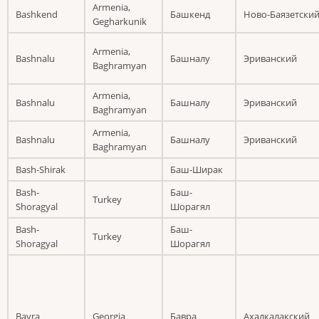
Armenia,
Bashkend
Башкенд
Ново-Баязетски
Gegharkunik
Armenia,
Bashnalu
Башналу
Эриванский
Baghramyan
Armenia,
Bashnalu
Башналу
Эриванский
Baghramyan
Armenia,
Bashnalu
Башналу
Эриванский
Baghramyan
Bash-Shirak
Баш-Ширак
Bash-
Баш-
Turkey
Shoragyal
Шорагял
Bash-
Баш-
Turkey
Shoragyal
Шорагял
Bavra
Georgia
Бавра
Ахалкалакский