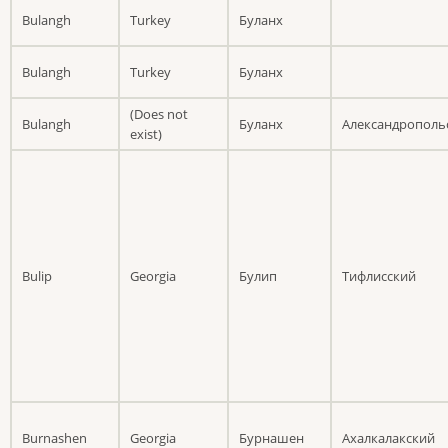
Bulangh
Turkey
Буланх
Bulangh
Turkey
Буланх
(Does not
Bulangh
Буланх
Александрополь
exist)
Bulip
Georgia
Булип
Тифлисский
Burnashen
Georgia
Бурнашен
Ахалкалакский