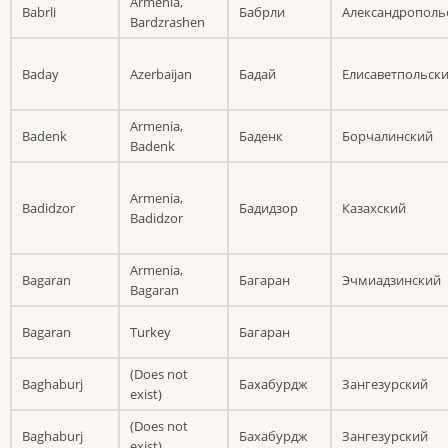
Armenia,
Babrli
Бабрли
Александрополь
Bardzrashen
Baday
Azerbaijan
Бадай
Елисаветпольск
Armenia,
Badenk
Баденк
Борчалинский
Badenk
Armenia,
Badidzor
Бадидзор
Казахский
Badidzor
Armenia,
Bagaran
Багаран
Эчмиадзинский
Bagaran
Bagaran
Turkey
Багаран
(Does not
Baghaburj
Бахабурдж
Зангезурский
exist)
(Does not
Baghaburj
Бахабурдж
Зангезурский
exist)