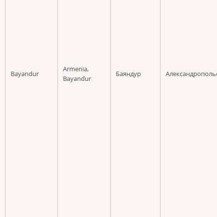
Armenia,
Bayandur
Баяндур
Александрополь
Bayandur