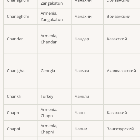
Zangakatun
Armenia,
Chanaghchi
Чанахчи
Эриванский
Zangakatun
Armenia,
Chandar
Чандар
Казахский
Chandar
Chanjgha
Georgia
Чанчха
Ахалкалакский
Chankli
Turkey
Чанкли
Armenia,
Chapn
Чапн
Казахский
Chapn
Armenia,
Chapni
Чапни
Зангезурский
Chapni