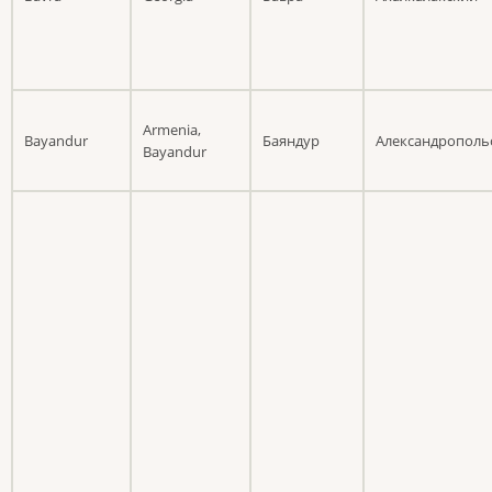
Armenia,
Bayandur
Баяндур
Александрополь
Bayandur