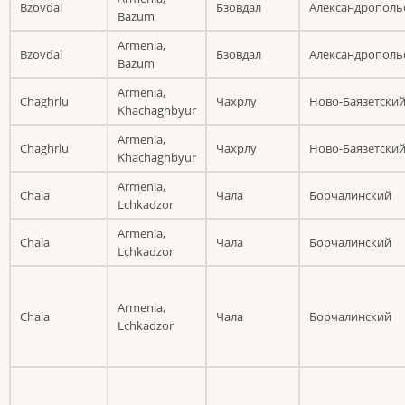
Bzovdal
Бзовдал
Александрополь
Bazum
Armenia,
Bzovdal
Бзовдал
Александрополь
Bazum
Armenia,
Chaghrlu
Чахрлу
Ново-Баязетски
Khachaghbyur
Armenia,
Chaghrlu
Чахрлу
Ново-Баязетски
Khachaghbyur
Armenia,
Chala
Чала
Борчалинский
Lchkadzor
Armenia,
Chala
Чала
Борчалинский
Lchkadzor
Armenia,
Chala
Чала
Борчалинский
Lchkadzor