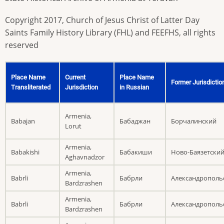
Copyright 2017, Church of Jesus Christ of Latter Day
Saints Family History Library (FHL) and FEEFHS, all rights
reserved
Place Name
Current
Place Name
Former Jurisdictio
Transliterated
Jurisdiction
in Russian
Armenia,
Babajan
Бабаджан
Борчалинский
Lorut
Armenia,
Babakishi
Бабакиши
Ново-Баязетски
Aghavnadzor
Armenia,
Babrli
Бабрли
Александрополь
Bardzrashen
Armenia,
Babrli
Бабрли
Александрополь
Bardzrashen