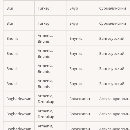
Blur
Turkey
Блур
Сурмалинский
Blur
Turkey
Блур
Сурмалинский
Armenia,
Bnunis
Бнунис
Зангезурский
Bnunis
Armenia,
Bnunis
Бнунис
Зангезурский
Bnunis
Armenia,
Bnunis
Бнунис
Зангезурский
Bnunis
Armenia,
Bnunis
Бнунис
Зангезурский
Bnunis
Armenia,
Boghazkyasan
Бохазкясан
Александрополь
Dzorakap
Armenia,
Boghazkyasan
Бохазкясан
Александрополь
Dzorakap
Armenia,
Boghazkyasan
Бохазкясан
Александрополь