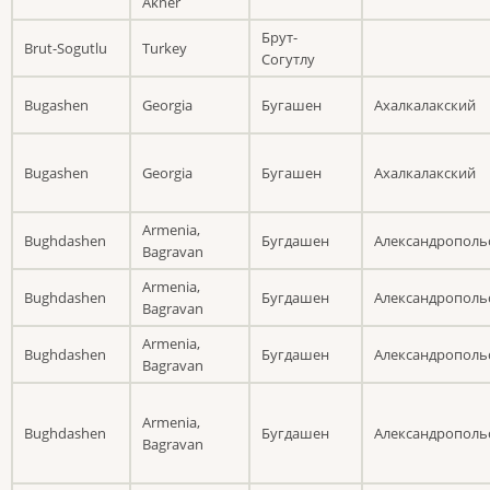
Akner
Брут-
Brut-Sogutlu
Turkey
Согутлу
Bugashen
Georgia
Бугашен
Ахалкалакский
Bugashen
Georgia
Бугашен
Ахалкалакский
Armenia,
Bughdashen
Бугдашен
Александрополь
Bagravan
Armenia,
Bughdashen
Бугдашен
Александрополь
Bagravan
Armenia,
Bughdashen
Бугдашен
Александрополь
Bagravan
Armenia,
Bughdashen
Бугдашен
Александрополь
Bagravan