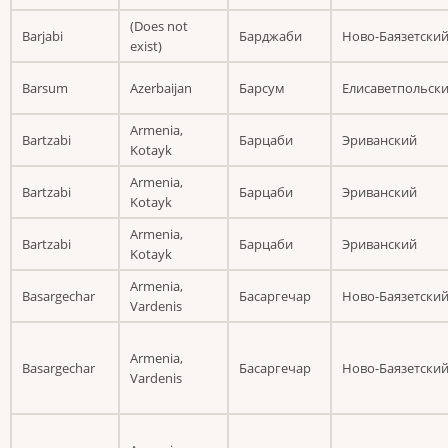
(Does not
Barjabi
Барджаби
Ново-Баязетски
exist)
Barsum
Azerbaijan
Барсум
Елисаветпольск
Armenia,
Bartzabi
Барцаби
Эриванский
Kotayk
Armenia,
Bartzabi
Барцаби
Эриванский
Kotayk
Armenia,
Bartzabi
Барцаби
Эриванский
Kotayk
Armenia,
Basargechar
Басаргечар
Ново-Баязетски
Vardenis
Armenia,
Basargechar
Басаргечар
Ново-Баязетски
Vardenis