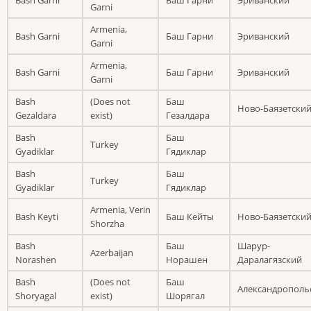
Garni
Armenia,
Bash Garni
Баш Гарни
Эриванский
Garni
Armenia,
Bash Garni
Баш Гарни
Эриванский
Garni
Bash
(Does not
Баш
Ново-Баязетски
Gezaldara
exist)
Гезалдара
Bash
Баш
Turkey
Gyadiklar
Гядиклар
Bash
Баш
Turkey
Gyadiklar
Гядиклар
Armenia, Verin
Bash Keyti
Баш Кейты
Ново-Баязетски
Shorzha
Bash
Баш
Шарур-
Azerbaijan
Norashen
Норашен
Даралагязский
Bash
(Does not
Баш
Александрополь
Shoryagal
exist)
Шорягал