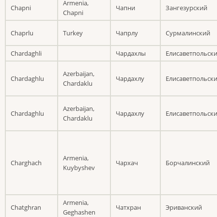
Armenia,
Chapni
Чапни
Зангезурский
Chapni
Chaprlu
Turkey
Чапрлу
Сурмалинский
Chardaghli
Чардахлы
Елисаветпольск
Azerbaijan,
Chardaghlu
Чардахлу
Елисаветпольск
Chardaklu
Azerbaijan,
Chardaghlu
Чардахлу
Елисаветпольск
Chardaklu
Armenia,
Charghach
Чархач
Борчалинский
Kuybyshev
Armenia,
Chatghran
Чатхран
Эриванский
Geghashen