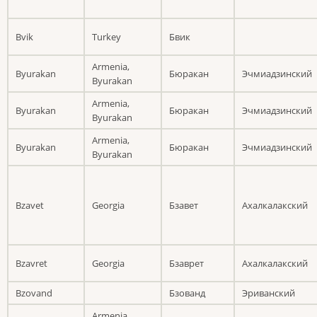
Bvik
Turkey
Бвик
Armenia,
Byurakan
Бюракан
Эчмиадзинский
Byurakan
Armenia,
Byurakan
Бюракан
Эчмиадзинский
Byurakan
Armenia,
Byurakan
Бюракан
Эчмиадзинский
Byurakan
Bzavet
Georgia
Бзавет
Ахалкалакский
Bzavret
Georgia
Бзаврет
Ахалкалакский
Bzovand
Бзованд
Эриванский
Armenia,