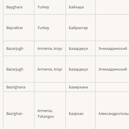
Bayghara
Turkey
Байхара
Bayraktar
Turkey
Байрахтар
Bazarjugh
Armenia, Arayi
Базарджух
Эчмиадзинский
Bazarjugh
Armenia, Arayi
Базарджух
Эчмиадзинский
Bazirghana
Базирхана
Armenia,
Bazrghan
Базрхан
Александрополь
Tsitangov