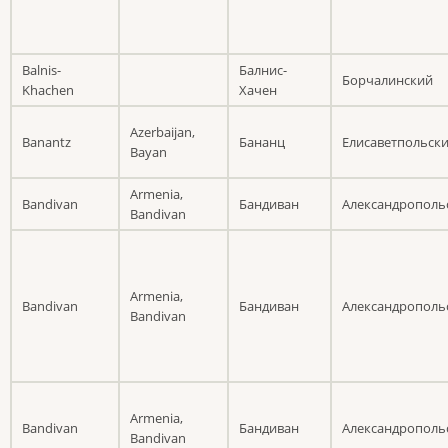
Balnis-
Балнис-
Борчалинский
Khachen
Хачен
Azerbaijan,
Banantz
Бананц
Елисаветпольск
Bayan
Armenia,
Bandivan
Бандиван
Александрополь
Bandivan
Armenia,
Bandivan
Бандиван
Александрополь
Bandivan
Armenia,
Bandivan
Бандиван
Александрополь
Bandivan