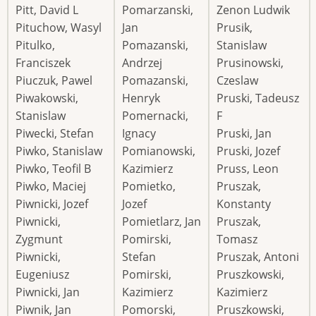
Pitt, David L
Pomarzanski,
Zenon Ludwik
Pituchow, Wasyl
Jan
Prusik,
Pitulko,
Pomazanski,
Stanislaw
Franciszek
Andrzej
Prusinowski,
Piuczuk, Pawel
Pomazanski,
Czeslaw
Piwakowski,
Henryk
Pruski, Tadeusz
Stanislaw
Pomernacki,
F
Piwecki, Stefan
Ignacy
Pruski, Jan
Piwko, Stanislaw
Pomianowski,
Pruski, Jozef
Piwko, Teofil B
Kazimierz
Pruss, Leon
Piwko, Maciej
Pomietko,
Pruszak,
Piwnicki, Jozef
Jozef
Konstanty
Piwnicki,
Pomietlarz, Jan
Pruszak,
Zygmunt
Pomirski,
Tomasz
Piwnicki,
Stefan
Pruszak, Antoni
Eugeniusz
Pomirski,
Pruszkowski,
Piwnicki, Jan
Kazimierz
Kazimierz
Piwnik, Jan
Pomorski,
Pruszkowski,