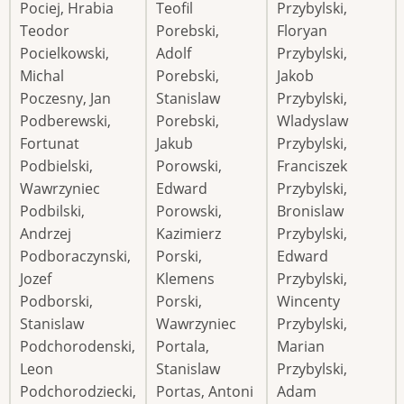
Pociej, Hrabia
Teofil
Przybylski,
Teodor
Porebski,
Floryan
Pocielkowski,
Adolf
Przybylski,
Michal
Porebski,
Jakob
Poczesny, Jan
Stanislaw
Przybylski,
Podberewski,
Porebski,
Wladyslaw
Fortunat
Jakub
Przybylski,
Podbielski,
Porowski,
Franciszek
Wawrzyniec
Edward
Przybylski,
Podbilski,
Porowski,
Bronislaw
Andrzej
Kazimierz
Przybylski,
Podboraczynski,
Porski,
Edward
Jozef
Klemens
Przybylski,
Podborski,
Porski,
Wincenty
Stanislaw
Wawrzyniec
Przybylski,
Podchorodenski,
Portala,
Marian
Leon
Stanislaw
Przybylski,
Podchorodziecki,
Portas, Antoni
Adam