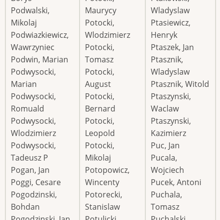
Podwalski,
Maurycy
Wladyslaw
Mikolaj
Potocki,
Ptasiewicz,
Podwiazkiewicz,
Wlodzimierz
Henryk
Wawrzyniec
Potocki,
Ptaszek, Jan
Podwin, Marian
Tomasz
Ptasznik,
Podwysocki,
Potocki,
Wladyslaw
Marian
August
Ptasznik, Witold
Podwysocki,
Potocki,
Ptaszynski,
Romuald
Bernard
Waclaw
Podwysocki,
Potocki,
Ptaszynski,
Wlodzimierz
Leopold
Kazimierz
Podwysocki,
Potocki,
Puc, Jan
Tadeusz P
Mikolaj
Pucala,
Pogan, Jan
Potopowicz,
Wojciech
Poggi, Cesare
Wincenty
Pucek, Antoni
Pogodzinski,
Potorecki,
Puchala,
Bohdan
Stanislaw
Tomasz
Pogodzinski, Jan
Potulicki,
Puchalski,