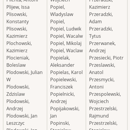
Plijew, Issa
Popiel,
Kazimierz
Plisowski,
Wladyslaw
Przeradzki,
Konstanty
Popiel,
Adam
Plisowski,
Popiel, Ludwik
Przeradzki,
Kazimierz
Popiel, Wacalw
Tytus
Plochowski,
Popiel, Mikolaj
Przerwanek,
Kazimierz
Popiel, Waclaw
Andrzej
Plocieniak,
Popielak,
Przesiecki, Piotr
Boleslaw
Aleksander
Przeslawski,
Plodowski, Julian
Popielas, Karol
Anatol
W
Popielewski,
Przesmycki,
Plodowski,
Franciszek
Antoni
Zdzislaw
Popielnicki,
Przespolewski,
Plodowski,
Andrzej
Wojciech
Andrzej
Popijakowski,
Przestrzelski,
Plodowski, Jan
Jan
Rajmund
Leszczyc
Popinski,
Przestrzelski,