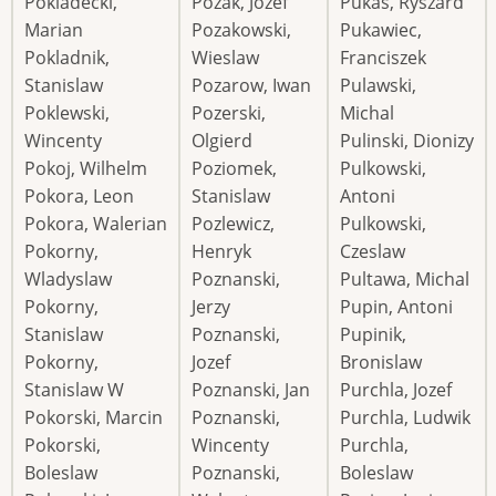
Pokladecki,
Pozak, Jozef
Pukas, Ryszard
Marian
Pozakowski,
Pukawiec,
Pokladnik,
Wieslaw
Franciszek
Stanislaw
Pozarow, Iwan
Pulawski,
Poklewski,
Pozerski,
Michal
Wincenty
Olgierd
Pulinski, Dionizy
Pokoj, Wilhelm
Poziomek,
Pulkowski,
Pokora, Leon
Stanislaw
Antoni
Pokora, Walerian
Pozlewicz,
Pulkowski,
Pokorny,
Henryk
Czeslaw
Wladyslaw
Poznanski,
Pultawa, Michal
Pokorny,
Jerzy
Pupin, Antoni
Stanislaw
Poznanski,
Pupinik,
Pokorny,
Jozef
Bronislaw
Stanislaw W
Poznanski, Jan
Purchla, Jozef
Pokorski, Marcin
Poznanski,
Purchla, Ludwik
Pokorski,
Wincenty
Purchla,
Boleslaw
Poznanski,
Boleslaw