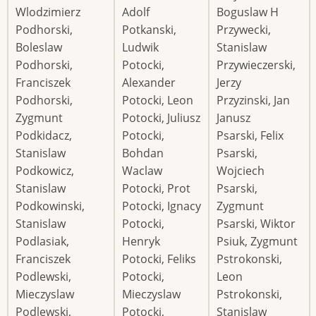
Wlodzimierz
Adolf
Boguslaw H
Podhorski,
Potkanski,
Przywecki,
Boleslaw
Ludwik
Stanislaw
Podhorski,
Potocki,
Przywieczerski,
Franciszek
Alexander
Jerzy
Podhorski,
Potocki, Leon
Przyzinski, Jan
Zygmunt
Potocki, Juliusz
Janusz
Podkidacz,
Potocki,
Psarski, Felix
Stanislaw
Bohdan
Psarski,
Podkowicz,
Waclaw
Wojciech
Stanislaw
Potocki, Prot
Psarski,
Podkowinski,
Potocki, Ignacy
Zygmunt
Stanislaw
Potocki,
Psarski, Wiktor
Podlasiak,
Henryk
Psiuk, Zygmunt
Franciszek
Potocki, Feliks
Pstrokonski,
Podlewski,
Potocki,
Leon
Mieczyslaw
Mieczyslaw
Pstrokonski,
Podlewski,
Potocki,
Stanislaw