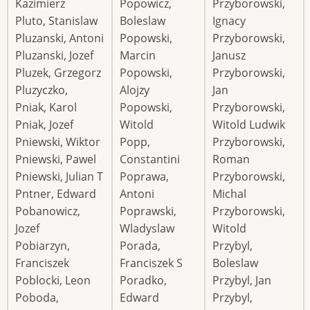
Kazimierz
Popowicz,
Przyborowski,
Pluto, Stanislaw
Boleslaw
Ignacy
Pluzanski, Antoni
Popowski,
Przyborowski,
Pluzanski, Jozef
Marcin
Janusz
Pluzek, Grzegorz
Popowski,
Przyborowski,
Pluzyczko,
Alojzy
Jan
Pniak, Karol
Popowski,
Przyborowski,
Pniak, Jozef
Witold
Witold Ludwik
Pniewski, Wiktor
Popp,
Przyborowski,
Pniewski, Pawel
Constantini
Roman
Pniewski, Julian T
Poprawa,
Przyborowski,
Pntner, Edward
Antoni
Michal
Pobanowicz,
Poprawski,
Przyborowski,
Jozef
Wladyslaw
Witold
Pobiarzyn,
Porada,
Przybyl,
Franciszek
Franciszek S
Boleslaw
Poblocki, Leon
Poradko,
Przybyl, Jan
Poboda,
Edward
Przybyl,