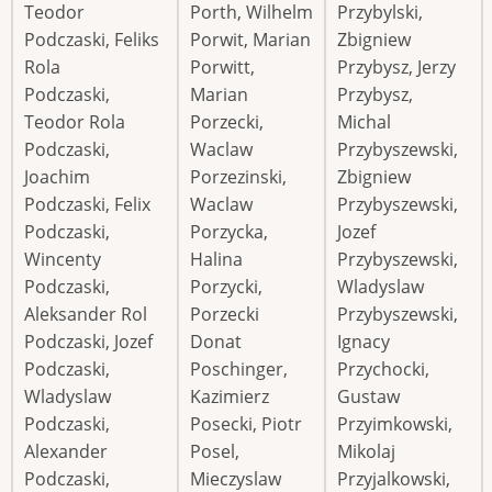
Teodor
Porth, Wilhelm
Przybylski,
Podczaski, Feliks
Porwit, Marian
Zbigniew
Rola
Porwitt,
Przybysz, Jerzy
Podczaski,
Marian
Przybysz,
Teodor Rola
Porzecki,
Michal
Podczaski,
Waclaw
Przybyszewski,
Joachim
Porzezinski,
Zbigniew
Podczaski, Felix
Waclaw
Przybyszewski,
Podczaski,
Porzycka,
Jozef
Wincenty
Halina
Przybyszewski,
Podczaski,
Porzycki,
Wladyslaw
Aleksander Rol
Porzecki
Przybyszewski,
Podczaski, Jozef
Donat
Ignacy
Podczaski,
Poschinger,
Przychocki,
Wladyslaw
Kazimierz
Gustaw
Podczaski,
Posecki, Piotr
Przyimkowski,
Alexander
Posel,
Mikolaj
Podczaski,
Mieczyslaw
Przyjalkowski,