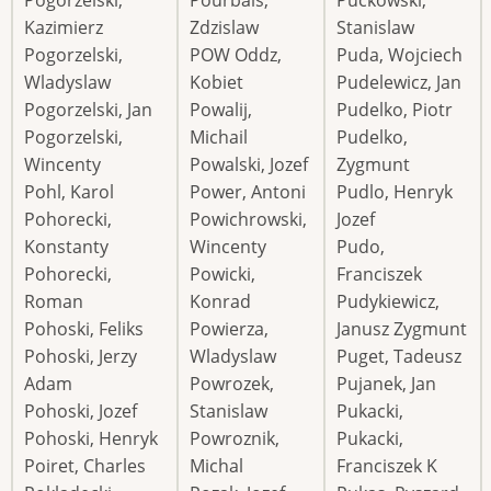
Pogorzelski,
Pourbais,
Puckowski,
Kazimierz
Zdzislaw
Stanislaw
Pogorzelski,
POW Oddz,
Puda, Wojciech
Wladyslaw
Kobiet
Pudelewicz, Jan
Pogorzelski, Jan
Powalij,
Pudelko, Piotr
Pogorzelski,
Michail
Pudelko,
Wincenty
Powalski, Jozef
Zygmunt
Pohl, Karol
Power, Antoni
Pudlo, Henryk
Pohorecki,
Powichrowski,
Jozef
Konstanty
Wincenty
Pudo,
Pohorecki,
Powicki,
Franciszek
Roman
Konrad
Pudykiewicz,
Pohoski, Feliks
Powierza,
Janusz Zygmunt
Pohoski, Jerzy
Wladyslaw
Puget, Tadeusz
Adam
Powrozek,
Pujanek, Jan
Pohoski, Jozef
Stanislaw
Pukacki,
Pohoski, Henryk
Powroznik,
Pukacki,
Poiret, Charles
Michal
Franciszek K