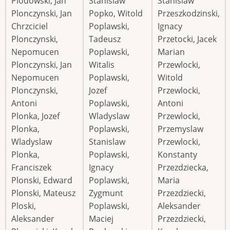
Plodowski, Jan
Stanislaw
Stanislaw
Plonczynski, Jan
Popko, Witold
Przeszkodzinski,
Chrzciciel
Poplawski,
Ignacy
Plonczynski,
Tadeusz
Przetocki, Jacek
Nepomucen
Poplawski,
Marian
Plonczynski, Jan
Witalis
Przewlocki,
Nepomucen
Poplawski,
Witold
Plonczynski,
Jozef
Przewlocki,
Antoni
Poplawski,
Antoni
Plonka, Jozef
Wladyslaw
Przewlocki,
Plonka,
Poplawski,
Przemyslaw
Wladyslaw
Stanislaw
Przewlocki,
Plonka,
Poplawski,
Konstanty
Franciszek
Ignacy
Przezdziecka,
Plonski, Edward
Poplawski,
Maria
Plonski, Mateusz
Zygmunt
Przezdziecki,
Ploski,
Poplawski,
Aleksander
Aleksander
Maciej
Przezdziecki,