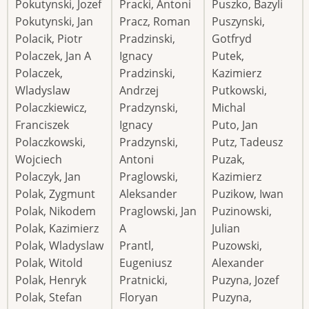
Pokutynski, Jozef
Pracki, Antoni
Puszko, Bazyli
Pokutynski, Jan
Pracz, Roman
Puszynski,
Polacik, Piotr
Pradzinski,
Gotfryd
Polaczek, Jan A
Ignacy
Putek,
Polaczek,
Pradzinski,
Kazimierz
Wladyslaw
Andrzej
Putkowski,
Polaczkiewicz,
Pradzynski,
Michal
Franciszek
Ignacy
Puto, Jan
Polaczkowski,
Pradzynski,
Putz, Tadeusz
Wojciech
Antoni
Puzak,
Polaczyk, Jan
Praglowski,
Kazimierz
Polak, Zygmunt
Aleksander
Puzikow, Iwan
Polak, Nikodem
Praglowski, Jan
Puzinowski,
Polak, Kazimierz
A
Julian
Polak, Wladyslaw
Prantl,
Puzowski,
Polak, Witold
Eugeniusz
Alexander
Polak, Henryk
Pratnicki,
Puzyna, Jozef
Polak, Stefan
Floryan
Puzyna,