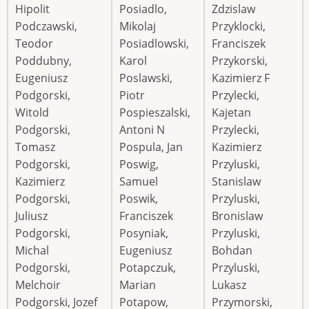
Hipolit
Posiadlo,
Zdzislaw
Podczawski,
Mikolaj
Przyklocki,
Teodor
Posiadlowski,
Franciszek
Poddubny,
Karol
Przykorski,
Eugeniusz
Poslawski,
Kazimierz F
Podgorski,
Piotr
Przylecki,
Witold
Pospieszalski,
Kajetan
Podgorski,
Antoni N
Przylecki,
Tomasz
Pospula, Jan
Kazimierz
Podgorski,
Poswig,
Przyluski,
Kazimierz
Samuel
Stanislaw
Podgorski,
Poswik,
Przyluski,
Juliusz
Franciszek
Bronislaw
Podgorski,
Posyniak,
Przyluski,
Michal
Eugeniusz
Bohdan
Podgorski,
Potapczuk,
Przyluski,
Melchoir
Marian
Lukasz
Podgorski, Jozef
Potapow,
Przymorski,