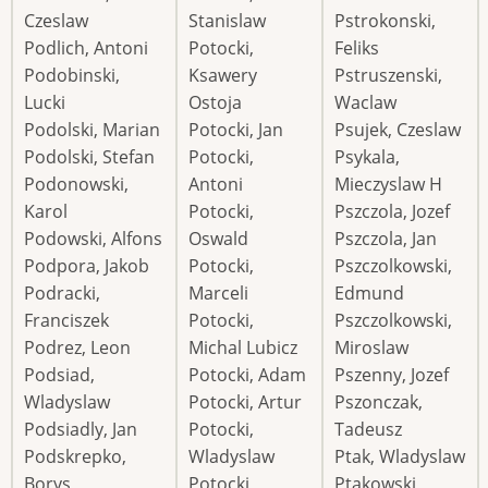
Czeslaw
Stanislaw
Pstrokonski,
Podlich, Antoni
Potocki,
Feliks
Podobinski,
Ksawery
Pstruszenski,
Lucki
Ostoja
Waclaw
Podolski, Marian
Potocki, Jan
Psujek, Czeslaw
Podolski, Stefan
Potocki,
Psykala,
Podonowski,
Antoni
Mieczyslaw H
Karol
Potocki,
Pszczola, Jozef
Podowski, Alfons
Oswald
Pszczola, Jan
Podpora, Jakob
Potocki,
Pszczolkowski,
Podracki,
Marceli
Edmund
Franciszek
Potocki,
Pszczolkowski,
Podrez, Leon
Michal Lubicz
Miroslaw
Podsiad,
Potocki, Adam
Pszenny, Jozef
Wladyslaw
Potocki, Artur
Pszonczak,
Podsiadly, Jan
Potocki,
Tadeusz
Podskrepko,
Wladyslaw
Ptak, Wladyslaw
Borys
Potocki,
Ptakowski,