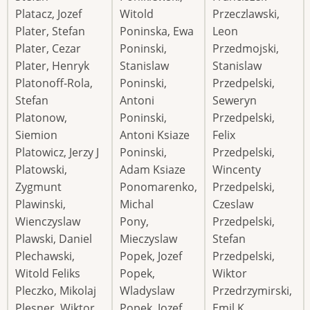
Platacz, Jozef
Witold
Przeczlawski,
Plater, Stefan
Poninska, Ewa
Leon
Plater, Cezar
Poninski,
Przedmojski,
Plater, Henryk
Stanislaw
Stanislaw
Platonoff-Rola,
Poninski,
Przedpelski,
Stefan
Antoni
Seweryn
Platonow,
Poninski,
Przedpelski,
Siemion
Antoni Ksiaze
Felix
Platowicz, Jerzy J
Poninski,
Przedpelski,
Platowski,
Adam Ksiaze
Wincenty
Zygmunt
Ponomarenko,
Przedpelski,
Plawinski,
Michal
Czeslaw
Wienczyslaw
Pony,
Przedpelski,
Plawski, Daniel
Mieczyslaw
Stefan
Plechawski,
Popek, Jozef
Przedpelski,
Witold Feliks
Popek,
Wiktor
Pleczko, Mikolaj
Wladyslaw
Przedrzymirski,
Plesner, Wiktor
Popek, Jozef
Emil K