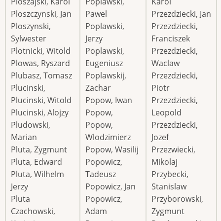
Ploszajski, Karol
Poplawski,
Karol
Ploszczynski, Jan
Pawel
Przezdziecki, Jan
Ploszynski,
Poplawski,
Przezdziecki,
Sylwester
Jerzy
Franciszek
Plotnicki, Witold
Poplawski,
Przezdziecki,
Plowas, Ryszard
Eugeniusz
Waclaw
Plubasz, Tomasz
Poplawskij,
Przezdziecki,
Plucinski,
Zachar
Piotr
Plucinski, Witold
Popow, Iwan
Przezdziecki,
Plucinski, Alojzy
Popow,
Leopold
Pludowski,
Popow,
Przezdziecki,
Marian
Wlodzimierz
Jozef
Pluta, Zygmunt
Popow, Wasilij
Przezwiecki,
Pluta, Edward
Popowicz,
Mikolaj
Pluta, Wilhelm
Tadeusz
Przybecki,
Jerzy
Popowicz, Jan
Stanislaw
Pluta
Popowicz,
Przyborowski,
Czachowski,
Adam
Zygmunt