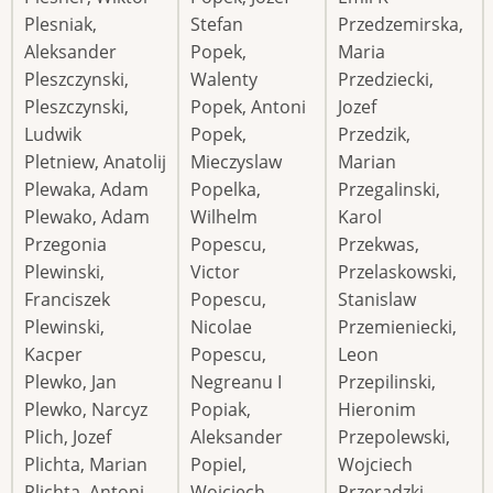
Plesniak,
Stefan
Przedzemirska,
Aleksander
Popek,
Maria
Pleszczynski,
Walenty
Przedziecki,
Pleszczynski,
Popek, Antoni
Jozef
Ludwik
Popek,
Przedzik,
Pletniew, Anatolij
Mieczyslaw
Marian
Plewaka, Adam
Popelka,
Przegalinski,
Plewako, Adam
Wilhelm
Karol
Przegonia
Popescu,
Przekwas,
Plewinski,
Victor
Przelaskowski,
Franciszek
Popescu,
Stanislaw
Plewinski,
Nicolae
Przemieniecki,
Kacper
Popescu,
Leon
Plewko, Jan
Negreanu I
Przepilinski,
Plewko, Narcyz
Popiak,
Hieronim
Plich, Jozef
Aleksander
Przepolewski,
Plichta, Marian
Popiel,
Wojciech
Plichta, Antoni
Wojciech
Przeradzki,