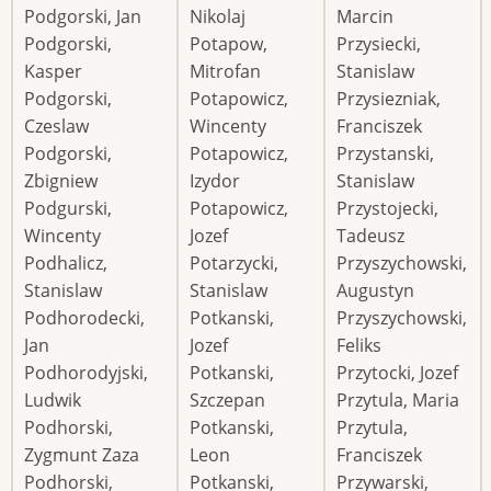
Podgorski, Jan
Nikolaj
Marcin
Podgorski,
Potapow,
Przysiecki,
Kasper
Mitrofan
Stanislaw
Podgorski,
Potapowicz,
Przysiezniak,
Czeslaw
Wincenty
Franciszek
Podgorski,
Potapowicz,
Przystanski,
Zbigniew
Izydor
Stanislaw
Podgurski,
Potapowicz,
Przystojecki,
Wincenty
Jozef
Tadeusz
Podhalicz,
Potarzycki,
Przyszychowski,
Stanislaw
Stanislaw
Augustyn
Podhorodecki,
Potkanski,
Przyszychowski,
Jan
Jozef
Feliks
Podhorodyjski,
Potkanski,
Przytocki, Jozef
Ludwik
Szczepan
Przytula, Maria
Podhorski,
Potkanski,
Przytula,
Zygmunt Zaza
Leon
Franciszek
Podhorski,
Potkanski,
Przywarski,