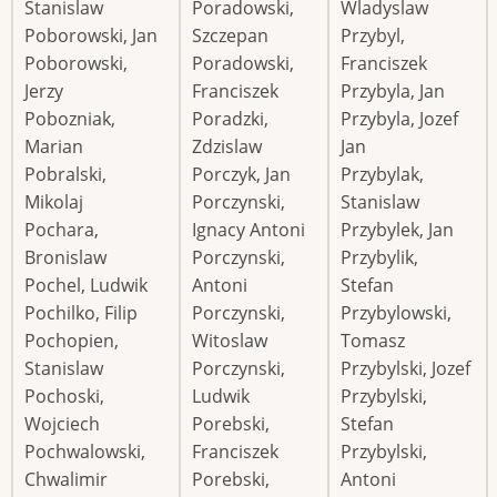
Stanislaw
Poradowski,
Wladyslaw
Poborowski, Jan
Szczepan
Przybyl,
Poborowski,
Poradowski,
Franciszek
Jerzy
Franciszek
Przybyla, Jan
Pobozniak,
Poradzki,
Przybyla, Jozef
Marian
Zdzislaw
Jan
Pobralski,
Porczyk, Jan
Przybylak,
Mikolaj
Porczynski,
Stanislaw
Pochara,
Ignacy Antoni
Przybylek, Jan
Bronislaw
Porczynski,
Przybylik,
Pochel, Ludwik
Antoni
Stefan
Pochilko, Filip
Porczynski,
Przybylowski,
Pochopien,
Witoslaw
Tomasz
Stanislaw
Porczynski,
Przybylski, Jozef
Pochoski,
Ludwik
Przybylski,
Wojciech
Porebski,
Stefan
Pochwalowski,
Franciszek
Przybylski,
Chwalimir
Porebski,
Antoni