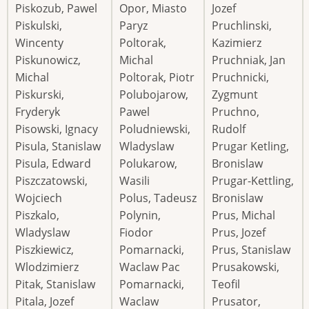
Piskozub, Pawel
Opor, Miasto
Jozef
Piskulski,
Paryz
Pruchlinski,
Wincenty
Poltorak,
Kazimierz
Piskunowicz,
Michal
Pruchniak, Jan
Michal
Poltorak, Piotr
Pruchnicki,
Piskurski,
Polubojarow,
Zygmunt
Fryderyk
Pawel
Pruchno,
Pisowski, Ignacy
Poludniewski,
Rudolf
Pisula, Stanislaw
Wladyslaw
Prugar Ketling,
Pisula, Edward
Polukarow,
Bronislaw
Piszczatowski,
Wasili
Prugar-Kettling,
Wojciech
Polus, Tadeusz
Bronislaw
Piszkalo,
Polynin,
Prus, Michal
Wladyslaw
Fiodor
Prus, Jozef
Piszkiewicz,
Pomarnacki,
Prus, Stanislaw
Wlodzimierz
Waclaw Pac
Prusakowski,
Pitak, Stanislaw
Pomarnacki,
Teofil
Pitala, Jozef
Waclaw
Prusator,