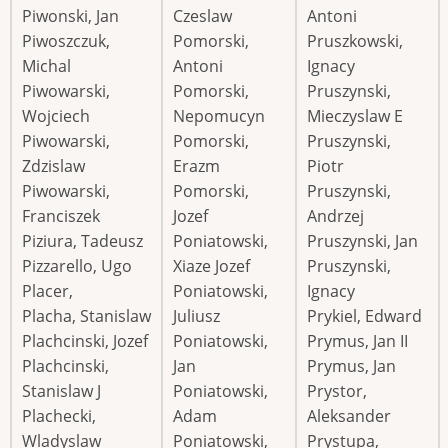
Piwonski, Jan
Czeslaw
Antoni
Piwoszczuk,
Pomorski,
Pruszkowski,
Michal
Antoni
Ignacy
Piwowarski,
Pomorski,
Pruszynski,
Wojciech
Nepomucyn
Mieczyslaw E
Piwowarski,
Pomorski,
Pruszynski,
Zdzislaw
Erazm
Piotr
Piwowarski,
Pomorski,
Pruszynski,
Franciszek
Jozef
Andrzej
Piziura, Tadeusz
Poniatowski,
Pruszynski, Jan
Pizzarello, Ugo
Xiaze Jozef
Pruszynski,
Placer,
Poniatowski,
Ignacy
Placha, Stanislaw
Juliusz
Prykiel, Edward
Plachcinski, Jozef
Poniatowski,
Prymus, Jan II
Plachcinski,
Jan
Prymus, Jan
Stanislaw J
Poniatowski,
Prystor,
Plachecki,
Adam
Aleksander
Wladyslaw
Poniatowski,
Prystupa,