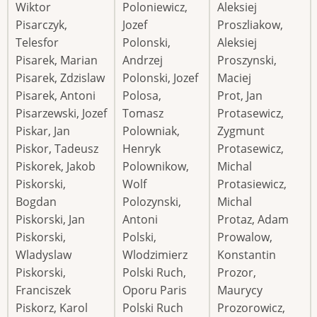
Wiktor
Poloniewicz,
Aleksiej
Pisarczyk,
Jozef
Proszliakow,
Telesfor
Polonski,
Aleksiej
Pisarek, Marian
Andrzej
Proszynski,
Pisarek, Zdzislaw
Polonski, Jozef
Maciej
Pisarek, Antoni
Polosa,
Prot, Jan
Pisarzewski, Jozef
Tomasz
Protasewicz,
Piskar, Jan
Polowniak,
Zygmunt
Piskor, Tadeusz
Henryk
Protasewicz,
Piskorek, Jakob
Polownikow,
Michal
Piskorski,
Wolf
Protasiewicz,
Bogdan
Polozynski,
Michal
Piskorski, Jan
Antoni
Protaz, Adam
Piskorski,
Polski,
Prowalow,
Wladyslaw
Wlodzimierz
Konstantin
Piskorski,
Polski Ruch,
Prozor,
Franciszek
Oporu Paris
Maurycy
Piskorz, Karol
Polski Ruch
Prozorowicz,