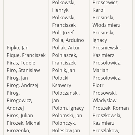
Polkowski,
Proscewicz,
Henryk
Karol
Polkowski,
Prosinski,
Franciszek
Wlodzimierz
Poll, Jozef
Prosinski,
Polla, Arduino
Ignacy
Pipko, Jan
Pollak, Artur
Prosniewski,
Pique, Franciszek
Polniaszek,
Kazimierz
Piras, Fedele
Franciszek
Prosolowicz,
Piro, Stanislaw
Polnik, Jan
Marian
Pirog, Jan
Polocki,
Prosolowicz,
Pirog, Andrzej
Ksawery
Piotr
Pirog,
Poloczanski,
Prosowski,
Pirogowicz,
Jan
Wladyslaw
Andrzej
Polom, Ignacy
Proszek, Roman
Piros, Julian
Polomski, Jan
Proszkowski,
Pirozek, Michal
Polonczyk,
Kazimierz
Pirozenko,
Boleslaw Jan
Proszlakow,