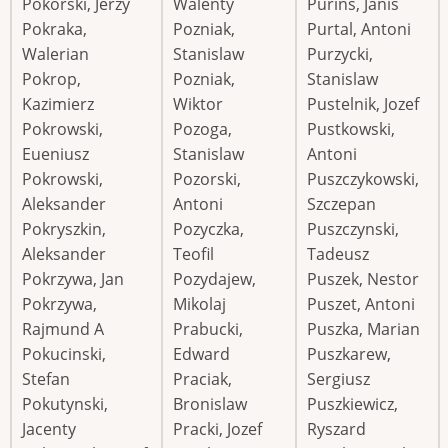
Pokorski, Jerzy
Walenty
Purins, Janis
Pokraka,
Pozniak,
Purtal, Antoni
Walerian
Stanislaw
Purzycki,
Pokrop,
Pozniak,
Stanislaw
Kazimierz
Wiktor
Pustelnik, Jozef
Pokrowski,
Pozoga,
Pustkowski,
Eueniusz
Stanislaw
Antoni
Pokrowski,
Pozorski,
Puszczykowski,
Aleksander
Antoni
Szczepan
Pokryszkin,
Pozyczka,
Puszczynski,
Aleksander
Teofil
Tadeusz
Pokrzywa, Jan
Pozydajew,
Puszek, Nestor
Pokrzywa,
Mikolaj
Puszet, Antoni
Rajmund A
Prabucki,
Puszka, Marian
Pokucinski,
Edward
Puszkarew,
Stefan
Praciak,
Sergiusz
Pokutynski,
Bronislaw
Puszkiewicz,
Jacenty
Pracki, Jozef
Ryszard