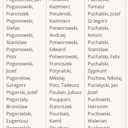
Pogonowski,
Kazimierz
Tomasz
Franciszek
Potulinski,
Puchalski, Jozef
Pogonowski,
Kazimierz
Grzegorz
Stefan
Potworowski,
Puchalski,
Pogonowski,
Andrzej
Antoni
Stanislaw
Potworowski,
Puchalski,
Pogonowski,
Edward
Stanislaw
Piotr
Potworowski,
Puchalski, Felix
Pogonowski,
Franciszek
Puchalski,
Jozef
Potyralski,
Zygmunt
Pogorelow,
Mikolaj
Puchow, Nikolaj
Gzregorz
Potz, Tadeusz
Puciatycki, Jan
Pogorski, Jozef
Poulain, Juliusz
Jozef
Pogorzaly,
Pouppart,
Pucilowski,
Bronislaw
Franciszek
Hieronim
Pogorzelski,
Pourbais,
Pucilowski,
Eugeniusz
Kamil
Walerian